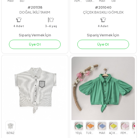
#201138
#201040
DOĞAL İKİLİ TAKIM
ÇİÇEK BASKILI GÖMLEK
4
Adet
3-6 yaş
4
Adet
Sipariş Vermek İçin
Sipariş Vermek İçin
Üye Ol
Üye Ol
MAVİ
BEJ
PEMBE
GRİ(KOYU)
MAVİ