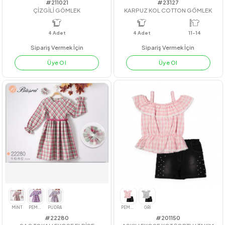
#211021
#23127
ÇİZGİLİ GÖMLEK
KARPUZ KOL COTTON GÖMLE
4
Adet
4
Adet
11-14
Sipariş Vermek İçin
Sipariş Vermek İçin
Üye Ol
Üye Ol
BEYAZ
YEŞİL
TURUNCU
MAVİ