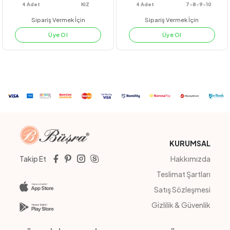
#211045
#23214
AİROBİN LASTİKLİ PANTOLON
KUPLU GÖMLEK
PEMBE
YEŞİL
LACİVERT
BEYAZ
4
Adet
KIZ
4
Adet
7-8-9-10
Sipariş Vermek İçin
Sipariş Vermek İçin
Üye Ol
Üye Ol
KURUMSAL
Takip Et
Hakkımızda
Teslimat Şartları
Satış Sözleşmesi
Gizlilik & Güvenlik