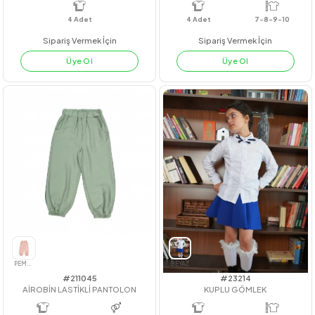
MİNT
PEMBE
PUDRA
PEMBE
GRİ
#211034
#24204
DENVER ELBİSE
BEL GİPELİ GÖMLEK
4
Adet
4
Adet
7-8-9-10
Sipariş Vermek İçin
Sipariş Vermek İçin
Üye Ol
Üye Ol