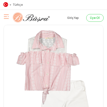
Türkçe
Giriş Yap
Üye Ol