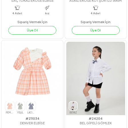
#22280
#201150
SAÇ TOKALI EKOSE ELBİSE
ASKILI EKOSE KOT ŞORTLU TAKI
4
Adet
kız
4
Adet
Sipariş Vermek İçin
Sipariş Vermek İçin
Üye Ol
Üye Ol