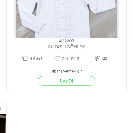
#22207
SU TAŞLI GÖMLEK
4
Adet
7-8-9-10
KIZ
Sipariş Vermek İçin
Üye Ol
1