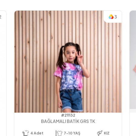
2
3
#211132
BAĞLAMALI BATİK GRS TK
4
Adet
7-10 YAŞ
KIZ