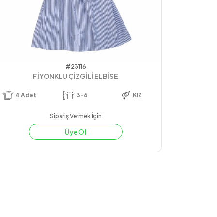
#23116
FİYONKLU ÇİZGİLİ ELBİSE
4
Adet
3-6
KIZ
Sipariş Vermek İçin
Üye Ol