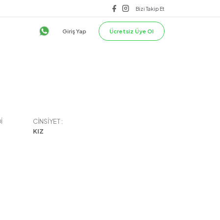
lilik & Güvenlik
ÜST
TEK ALT
Giriş Yap
I
CINSIYET :
KIZ