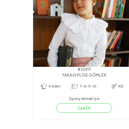
#23217
YAKASI PLİSE GÖMLEK
4
Adet
7-8-9-10
KIZ
Sipariş Vermek İçin
Üye Ol