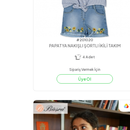
#201020
PAPATYA NAKIŞLI ŞORTLI İKİLİ TAKIM
4
Adet
Sipariş Vermek İçin
Üye Ol