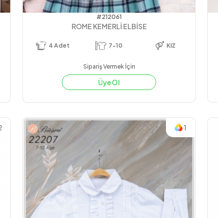
#212061
ROME KEMERLİ ELBİSE
4
Adet
7-10
KIZ
Sipariş Vermek İçin
Üye Ol
2
1