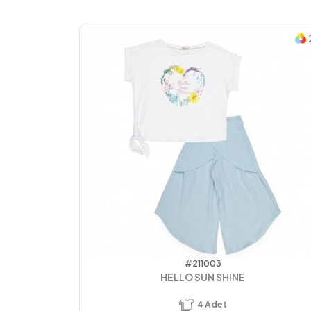
#211003
HELLO SUN SHINE
4
Adet