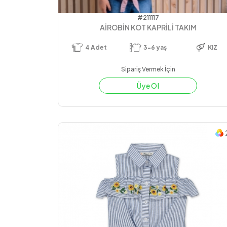
#211117
AİROBİN KOT KAPRİLİ TAKIM
4
Adet
3-6 yaş
KIZ
Sipariş Vermek İçin
Üye Ol