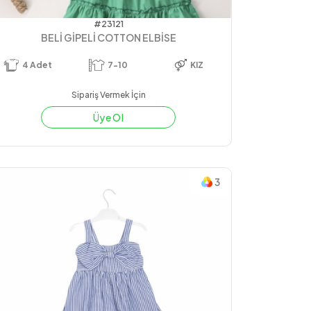
#23121
BELİ GİPELİ COTTON ELBİSE
4
Adet
7-10
KIZ
Sipariş Vermek İçin
Üye Ol
3