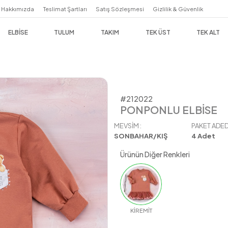
Hakkımızda
Teslimat Şartları
Satış Sözleşmesi
Giz
ELBİSE
TULUM
TAKIM
TEK 
#212022
PONPONLU ELBİSE
MEVSIM :
PAKET ADED
SONBAHAR/KIŞ
4
Adet
Ürünün Diğer Renkleri
KİREMİT