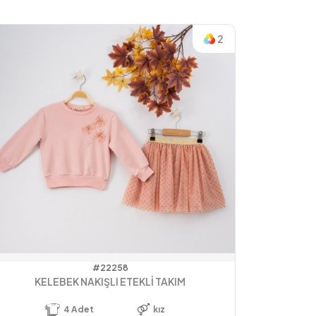
2
#22258
KELEBEK NAKIŞLI ETEKLİ TAKIM
4
Adet
kız