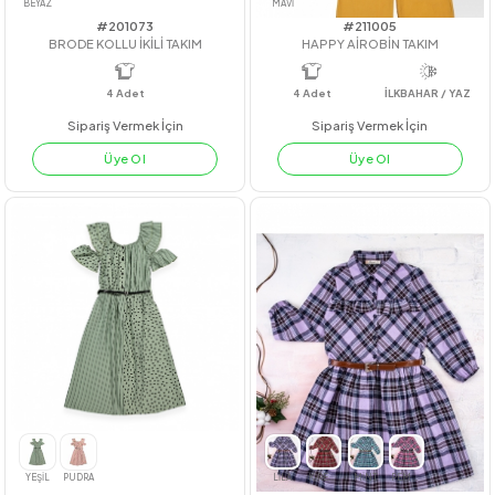
#201073
#211005
BRODE KOLLU İKİLİ TAKIM
HAPPY AİROBİN TAKIM
4
Adet
4
Adet
İLKBAHAR / YA
Sipariş Vermek İçin
Sipariş Vermek İçin
Üye Ol
Üye Ol
BEYAZ
MAVİ