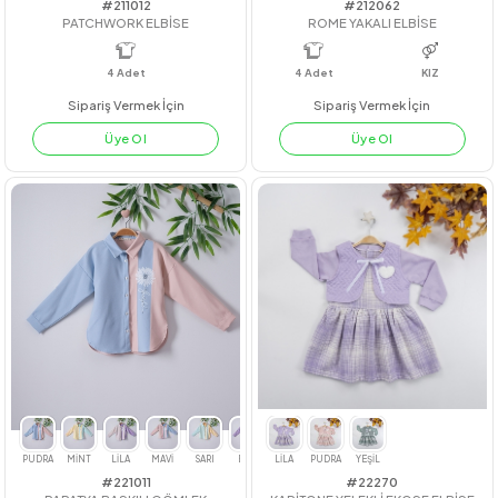
#211012
#212062
PATCHWORK ELBİSE
ROME YAKALI ELBİSE
4
Adet
4
Adet
KIZ
Sipariş Vermek İçin
Sipariş Vermek İçin
Üye Ol
Üye Ol
YEŞİL
PUDRA
LİLA
KİREMİT
MİNT