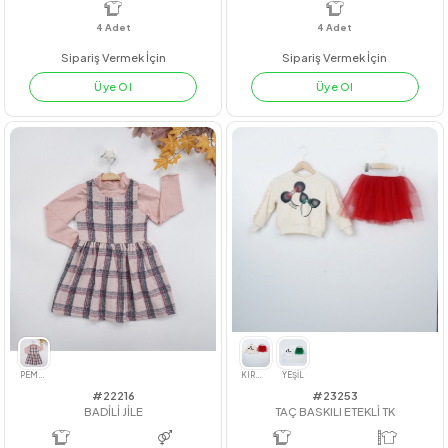
PUDRA
MİNT
LİLA
MAVİ
SARI
BEJ
LİLA
PUDRA
YEŞİL
#201155
#211060
ÇİZGİLİ BRODE TAKIM
MY LIFE NEON TAKIM
4
Adet
4
Adet
Sipariş Vermek İçin
Sipariş Vermek İçin
Üye Ol
Üye Ol