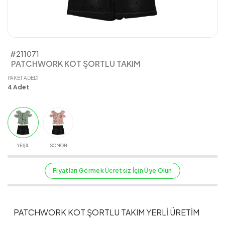
#211071
PATCHWORK KOT ŞORTLU TAKIM
PAKET ADEDI
4
Adet
YEŞİL
SOMON
Fiyatları Görmek Ücretsiz İçin Üye Olun
PATCHWORK KOT ŞORTLU TAKIM YERLİ ÜRETİM