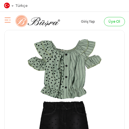
Türkçe
Giriş Yap
Üye Ol