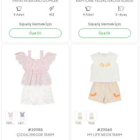
#221011
#22270
PAPATYA BASKILI GÖMLEK
KAPİTONE YELEKLİ EKOSE ELBİS
4
Adet
KIZ
4
Adet
3-6yaş
Sipariş Vermek İçin
Sipariş Vermek İçin
Üye Ol
Üye Ol