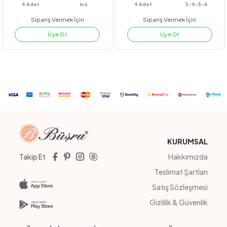
#22216
#23253
BADİLİ JİLE
TAÇ BASKILI ETEKLİ TK
PEMBE
LACİVERT
TURUNCU
YEŞİL
4
Adet
kız
4
Adet
3-4-5-6
Sipariş Vermek İçin
Sipariş Vermek İçin
Üye Ol
Üye Ol
KURUMSAL
Takip Et
Hakkımızda
Teslimat Şartları
Satış Sözleşmesi
Gizlilik & Güvenlik