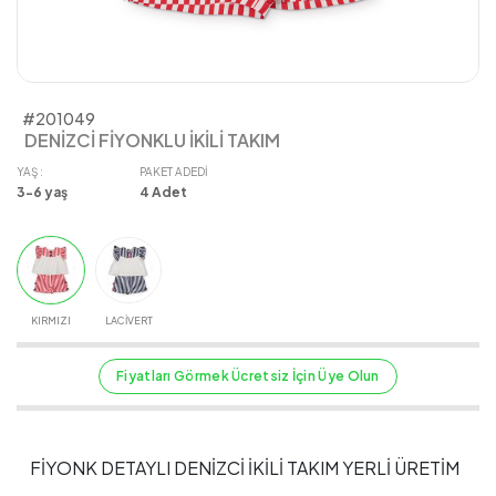
#201049
DENİZCİ FİYONKLU İKİLİ TAKIM
YAŞ :
PAKET ADEDI
3-6 yaş
4
Adet
KIRMIZI
LACİVERT
Fiyatları Görmek Ücretsiz İçin Üye Olun
FİYONK DETAYLI DENİZCİ İKİLİ TAKIM YERLİ ÜRETİM