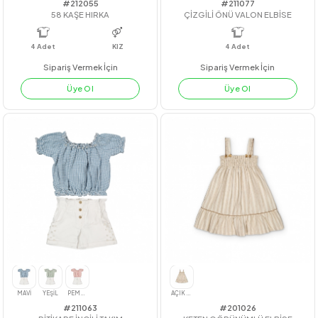
#212055
#211077
58 KAŞE HIRKA
ÇİZGİLİ ÖNÜ VALON ELBİSE
4
Adet
KIZ
4
Adet
Sipariş Vermek İçin
Sipariş Vermek İçin
Üye Ol
Üye Ol
NAR
KİREMİT
YEŞİL
SARI