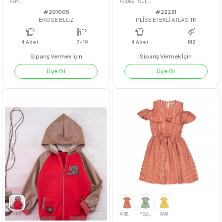
#201005
#22231
EKOSE BLUZ
PLİSE ETEKLİ ATLAS TK
4
Adet
7-10
4
Adet
KIZ
Sipariş Vermek İçin
Sipariş Vermek İçin
Üye Ol
Üye Ol
PEMBE
PUDRA
GÜL KURUSU