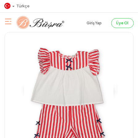
Türkçe
Giriş Yap
Üye Ol