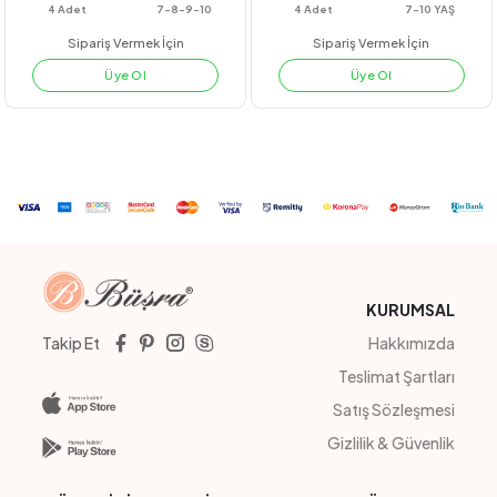
#221061
#212038
BONCUKLU AİROBİN ELBİSE
FERAYE ELBİSE
BEYAZ
LİLA
KİREMİT
MİNT
4
Adet
7-8-9-10
4
Adet
7-10 YAŞ
Sipariş Vermek İçin
Sipariş Vermek İçin
Üye Ol
Üye Ol
KURUMSAL
Takip Et
Hakkımızda
Teslimat Şartları
Satış Sözleşmesi
Gizlilik & Güvenlik