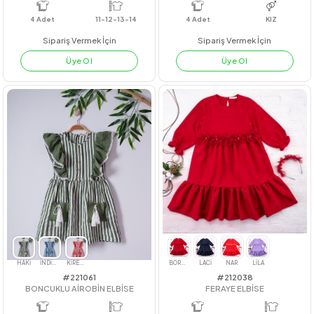
MAVİ
YEŞİL
PEMBE
AÇIK BEJ
#23210
#212062
ÇAPRAZ NERVÜR GRS GÖMLEK
ROME YAKALI ELBİSE
4
Adet
11-12-13-14
4
Adet
KIZ
Sipariş Vermek İçin
Sipariş Vermek İçin
Üye Ol
Üye Ol