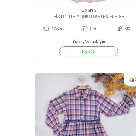
#23198
FİSTOLU FİYONKLU KETEN ELBİSE
4
Adet
3-6
KIZ
Sipariş Vermek İçin
Üye Ol