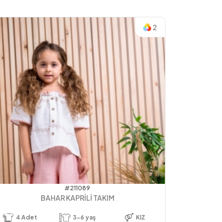
2
#211089
BAHAR KAPRİLİ TAKIM
4
Adet
3-6 yaş
KIZ