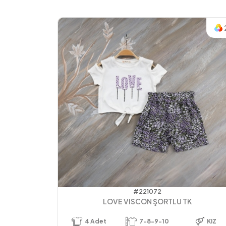
#221072
LOVE VISCON ŞORTLU TK
4
Adet
7-8-9-10
KIZ