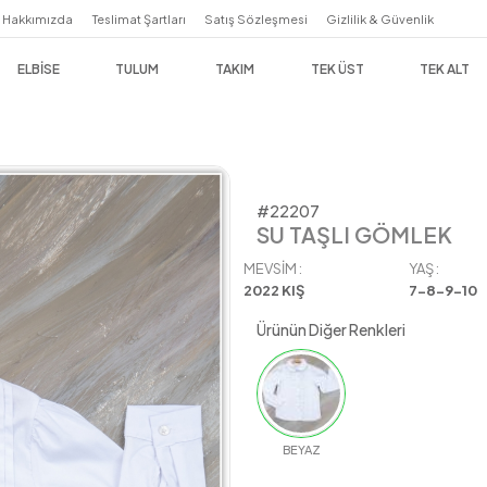
Hakkımızda
Teslimat Şartları
Satış Sözleşmesi
Giz
ELBİSE
TULUM
TAKIM
TEK 
#22207
SU TAŞLI GÖMLEK
MEVSIM :
YAŞ :
2022 KIŞ
7-8-9-10
Ürünün Diğer Renkleri
BEYAZ