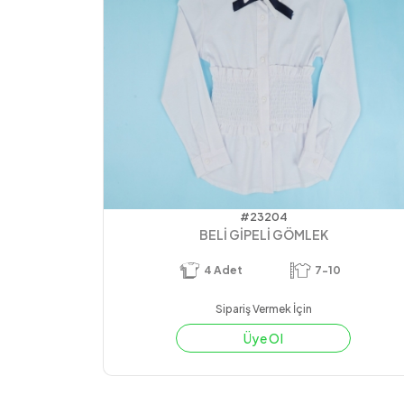
#23204
BELİ GİPELİ GÖMLEK
4
Adet
7-10
Sipariş Vermek İçin
Üye Ol