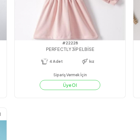
#22228
PERFECTLY 3İP ELBİSE
4
Adet
kız
Sipariş Vermek İçin
Üye Ol
1