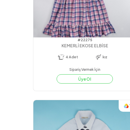
#22275
KEMERLİ EKOSE ELBİSE
4
Adet
kız
Sipariş Vermek İçin
Üye Ol