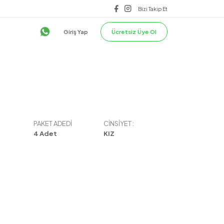
lilik & Güvenlik
ÜST
TEK ALT
Giriş Yap
PAKET ADEDI
CINSIYET :
4
Adet
KIZ