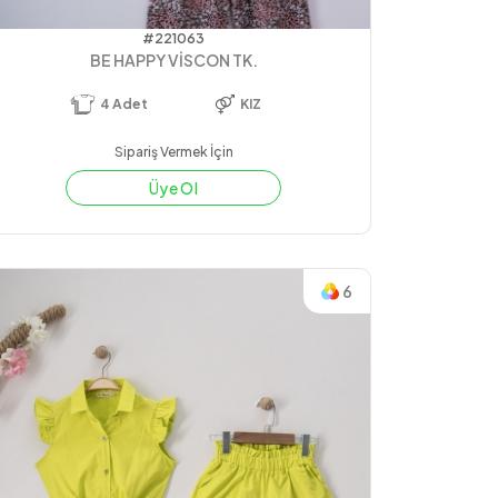
#221063
BE HAPPY VİSCON TK.
4
Adet
KIZ
Sipariş Vermek İçin
Üye Ol
6