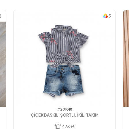
2
3
#201018
ÇİÇEK BASKILI ŞORTLU İKİLİ TAKIM
4
Adet