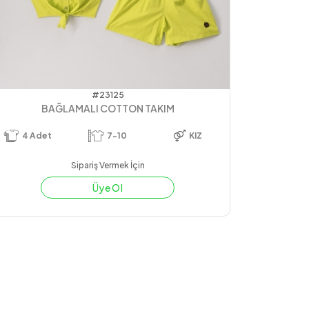
#23125
BAĞLAMALI COTTON TAKIM
4
Adet
7-10
KIZ
Sipariş Vermek İçin
Üye Ol