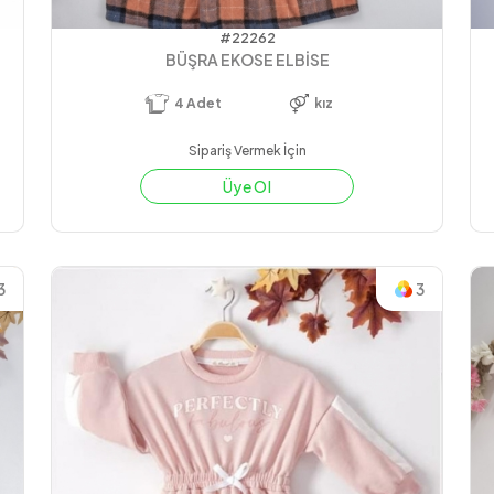
#22262
BÜŞRA EKOSE ELBİSE
4
Adet
kız
Sipariş Vermek İçin
Üye Ol
3
3