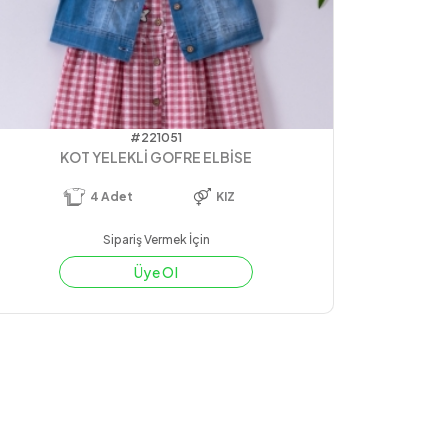
#221051
KOT YELEKLİ GOFRE ELBİSE
4
Adet
KIZ
Sipariş Vermek İçin
Üye Ol