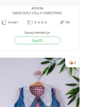
#23256
HAVE HOLY JOLLY CHRISTMAS
4
Adet
3-4-5-6
KIZ
Sipariş Vermek İçin
Üye Ol
4