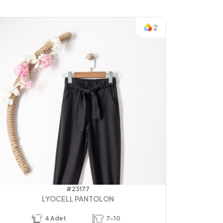
2
#23177
LYOCELL PANTOLON
4
Adet
7-10