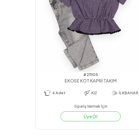
#211105
EKOSE KOT KAPRİ TAKIM
4
Adet
KIZ
İLKBAHAR 
Sipariş Vermek İçin
Üye Ol