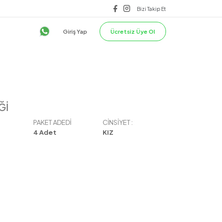
lilik & Güvenlik
ÜST
TEK ALT
Giriş Yap
Ğİ
PAKET ADEDI
CINSIYET :
4
Adet
KIZ