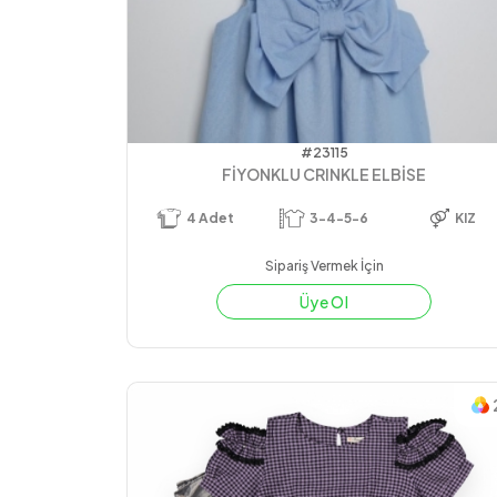
#23115
FİYONKLU CRINKLE ELBİSE
4
Adet
3-4-5-6
KIZ
Sipariş Vermek İçin
Üye Ol