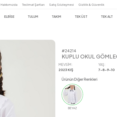
Hakkımızda
Teslimat Şartları
Satış Sözleşmesi
Giz
ELBİSE
TULUM
TAKIM
TEK 
#24214
KUPLU OKUL GÖMLE
MEVSIM :
YAŞ :
2023 KIŞ
7-8-9-10
Ürünün Diğer Renkleri
BEYAZ