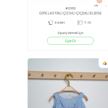
#23112
GİPE LASTİKLİ ÇİZGİLİ ÇİÇEKLİ ELBİSE
4
Adet
7-10
Sipariş Vermek İçin
Üye Ol