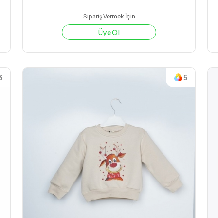
Sipariş Vermek İçin
Üye Ol
3
5