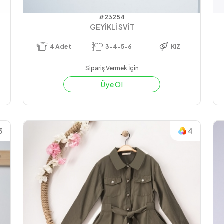
#23254
GEYİKLİ SVİT
4
Adet
3-4-5-6
KIZ
Sipariş Vermek İçin
Üye Ol
3
4