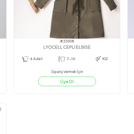
#23108
LYOCELL CEPLİ ELBİSE
4
Adet
7-10
KIZ
Sipariş Vermek İçin
Üye Ol
2