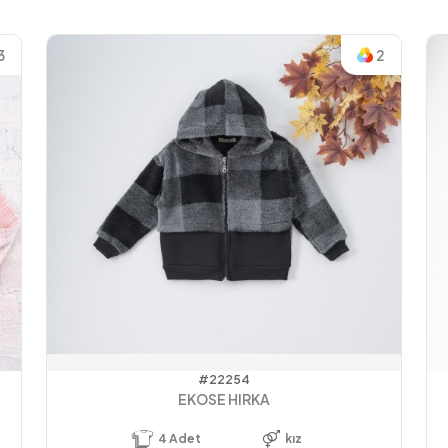
3
2
#22254
EKOSE HIRKA
4
Adet
kız