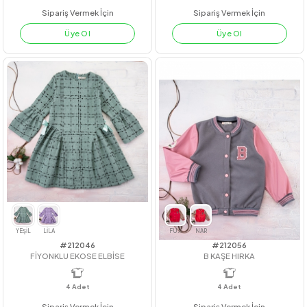
#212036
#23241
DAMLA JAKAR ELBİSE
EKOSE 3 LÜ ETEKLİ TK
4
Adet
7-10 YAŞ
4
Adet
7-8-9-10
Sipariş Vermek İçin
Sipariş Vermek İçin
Üye Ol
Üye Ol
LİLA
SOMON
EKRU
LACİVERT
ORANJ