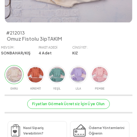
#212013
Omuz Fistolu 3ipTAKIM
MEVSIM :
PAKET ADEDI
CINSIYET :
SONBAHAR/KIŞ
4
Adet
KIZ
EKRU
KİREMİT
YEŞİL
LİLA
PEMBE
Fiyatları Görmek Ücretsiz İçin Üye Olun
Nasıl Sipariş
Ödeme Yöntemlerini
Verebilirim?
Öğrenin