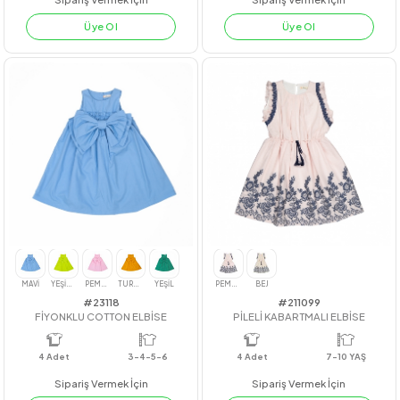
#212046
#212056
FİYONKLU EKOSE ELBİSE
B KAŞE HIRKA
4
Adet
4
Adet
Sipariş Vermek İçin
Sipariş Vermek İçin
Üye Ol
Üye Ol
YEŞİL
LİLA
FUJİ
NAR