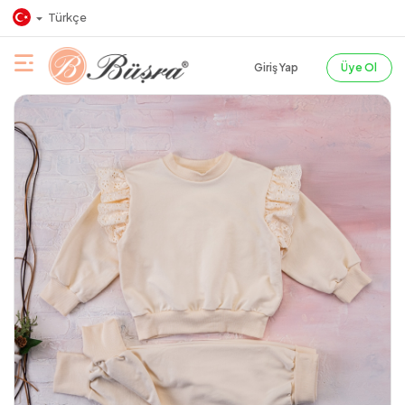
Türkçe
Giriş Yap
Üye Ol