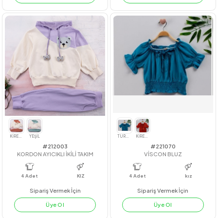
#201149
#211045
İNCİLİ EKOSE KOT ŞORTLU TAKIM
AİROBİN LASTİKLİ PANTOLON
4
Adet
4
Adet
KIZ
Sipariş Vermek İçin
Sipariş Vermek İçin
Üye Ol
Üye Ol