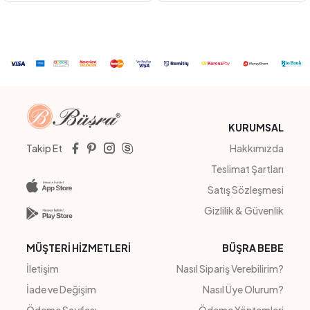
LACİVERT
PEMBE
PEMBE
#212003
#221070
KORDON AYICIKLI İKİLİ TAKIM
VİSCON BLUZ
4
Adet
KIZ
4
Adet
kız
Sipariş Vermek İçin
Sipariş Vermek İçin
Üye Ol
Üye Ol
KURUMSAL
Takip Et
Hakkımızda
Teslimat Şartları
Satış Sözleşmesi
Gizlilik & Güvenlik
MÜŞTERİ HİZMETLERİ
BÜŞRA BEBE
İletişim
Nasıl Sipariş Verebilirim?
İade ve Değişim
Nasıl Üye Olurum?