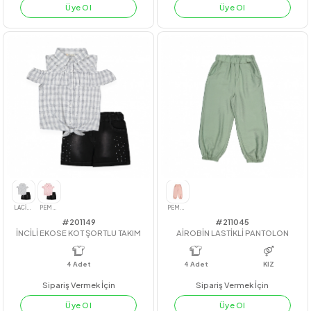
#23118
#211099
FİYONKLU COTTON ELBİSE
PİLELİ KABARTMALI ELBİSE
4
Adet
3-4-5-6
4
Adet
7-10 YAŞ
Sipariş Vermek İçin
Sipariş Vermek İçin
Üye Ol
Üye Ol
MAVİ
YEŞİL AÇIK
PEMBE
TURUNCU
YEŞİL
PEMBE
BEJ