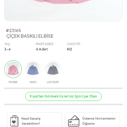
#23165
ÇİÇEK BASKILI ELBİSE
YAŞ :
PAKET ADEDI
CINSIYET :
3-6
4
Adet
KIZ
PEMBE
SAKS
LACİVERT
Fiyatları Görmek Ücretsiz İçin Üye Olun
Nasıl Sipariş
Ödeme Yöntemlerini
Verebilirim?
Öğrenin