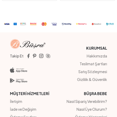
YEŞİL
LİLA
PUDRA
#211097
#22217
YILDIZLI TENCEL TAKIM
CEKETLİ ELBİSE
4
Adet
4
Adet
3-6yaş
Sipariş Vermek İçin
Sipariş Vermek İçin
Üye Ol
Üye Ol
KURUMSAL
Takip Et
Hakkımızda
Teslimat Şartları
Satış Sözleşmesi
Gizlilik & Güvenlik
MÜŞTERİ HİZMETLERİ
BÜŞRA BEBE
İletişim
Nasıl Sipariş Verebilirim?
İade ve Değişim
Nasıl Üye Olurum?