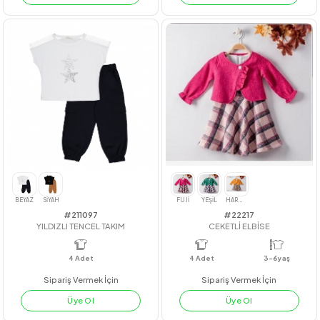
#22230
#22205
PANDALI KOT 3İP ELBİSE
Nakışlı Gömlek
4
Adet
kız
4
Adet
kız
Sipariş Vermek İçin
Sipariş Vermek İçin
Üye Ol
Üye Ol