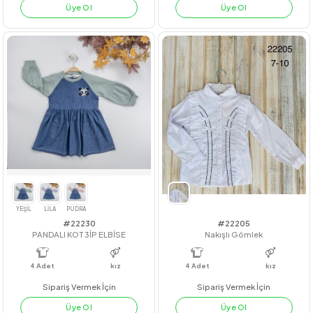
#23207
#201002
NERVÜRLÜ GÖMLEK
EKOSE FIRFIRLI ELBİSE
4
Adet
7-10
4
Adet
7-10
Sipariş Vermek İçin
Sipariş Vermek İçin
Üye Ol
Üye Ol
PEMBE