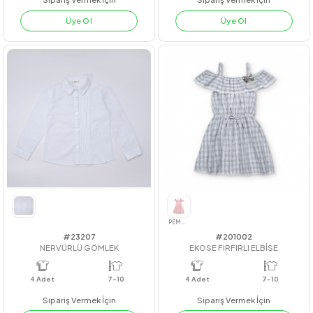
#212069
#23230
Ekose Gömlek
KARDE EKOSE ELBİSE
4
Adet
KIZ
4
Adet
3-4-5-6
Sipariş Vermek İçin
Sipariş Vermek İçin
Üye Ol
Üye Ol
YEŞİL
HAKİ
SİYAH
TABA