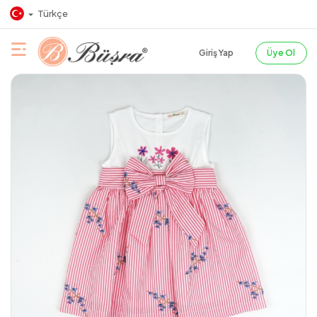
Türkçe
Giriş Yap
Üye Ol