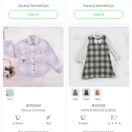
#201023
#22246
EKOSE GÖMLEKLİ ŞORTLU TAKIM
NERVÜLLÜ GÖMLEK
4
Adet
3-6 yaş
4
Adet
7-8-9-10
Sipariş Vermek İçin
Sipariş Vermek İçin
Üye Ol
Üye Ol
MAVİ
NAR
BEYAZ