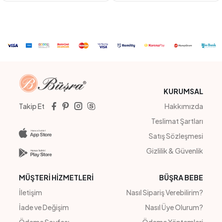
YEŞİL
PEMBE
MAVİ
KIRMIZI
MAVİ
SARI
#201131
#23230
FIRFIRLI KIZ TULUM
KARDE EKOSE ELBİSE
4
Adet
7-10 YAŞ
4
Adet
3-4-5-6
Sipariş Vermek İçin
Sipariş Vermek İçin
Üye Ol
Üye Ol
KURUMSAL
Takip Et
Hakkımızda
Teslimat Şartları
Satış Sözleşmesi
Gizlilik & Güvenlik
MÜŞTERİ HİZMETLERİ
BÜŞRA BEBE
İletişim
Nasıl Sipariş Verebilirim?
İade ve Değişim
Nasıl Üye Olurum?