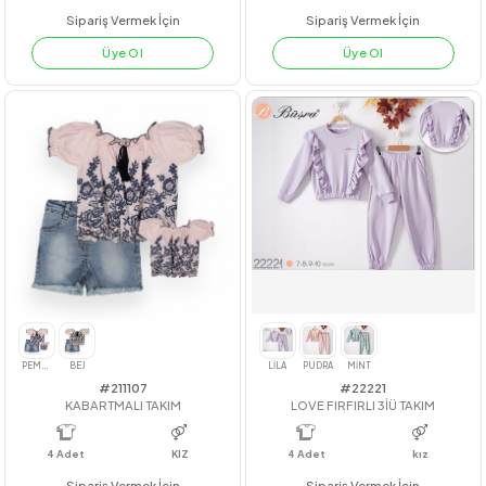
#211048
#22256
ROBASI BRODELİ ŞORTLU TAKIM
22256
4
Adet
4
Adet
7-10
Sipariş Vermek İçin
Sipariş Vermek İçin
Üye Ol
Üye Ol
PEMBE
YEŞİL
FÜME
FUJİ
LACİVERT