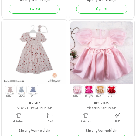
#211107
#22221
KABARTMALI TAKIM
LOVE FIRFIRLI 3İÜ TAKIM
4
Adet
KIZ
4
Adet
kız
Sipariş Vermek İçin
Sipariş Vermek İçin
Üye Ol
Üye Ol
PEMBE
BEJ
LİLA
PUDRA
MİNT