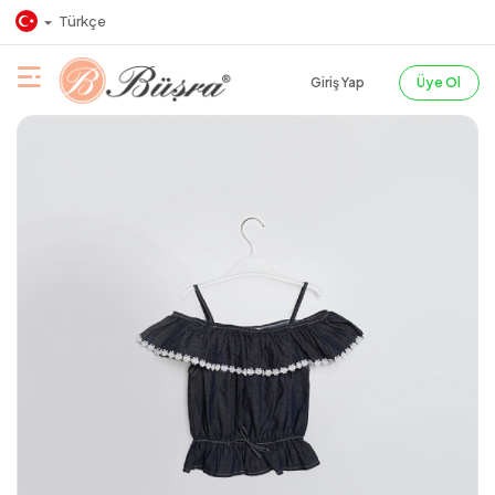
Türkçe
Giriş Yap
Üye Ol