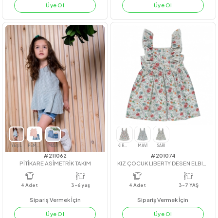
#23117
#212035
KİRAZLI TAÇLI ELBİSE
FİYONKLU ELBİSE
4
Adet
3-6
4
Adet
KIZ
Sipariş Vermek İçin
Sipariş Vermek İçin
Üye Ol
Üye Ol
PEMBE
MAVİ
LACİVERT
PEMBE
FUŞYA
HARDAL