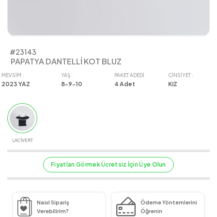
#23143
PAPATYA DANTELLİ KOT BLUZ
MEVSIM :
YAŞ :
PAKET ADEDI
CINSIYET :
2023 YAZ
8-9-10
4
Adet
KIZ
LACİVERT
Fiyatları Görmek Ücretsiz İçin Üye Olun
Nasıl Sipariş
Ödeme Yöntemlerini
Verebilirim?
Öğrenin