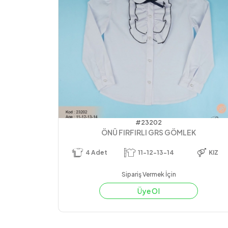
#23202
ÖNÜ FIRFIRLI GRS GÖMLEK
4
Adet
11-12-13-14
KIZ
Sipariş Vermek İçin
Üye Ol