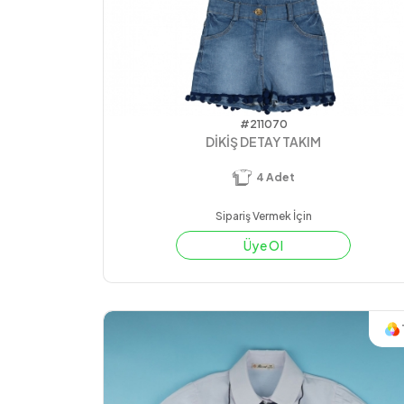
#211070
DİKİŞ DETAY TAKIM
4
Adet
Sipariş Vermek İçin
Üye Ol