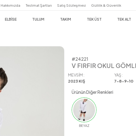
Hakkımızda
Teslimat Şartları
Satış Sözleşmesi
Giz
ELBİSE
TULUM
TAKIM
TEK 
#24221
V FIRFIR OKUL GÖML
MEVSIM :
YAŞ :
2023 KIŞ
7-8-9-10
Ürünün Diğer Renkleri
BEYAZ