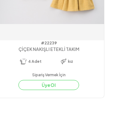
#22239
ÇİÇEK NAKIŞLI ETEKLİ TAKIM
4
Adet
kız
Sipariş Vermek İçin
Üye Ol