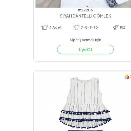
#22206
SİYAH DANTELLİ GÖMLEK
4
Adet
7-8-9-10
KIZ
Sipariş Vermek İçin
Üye Ol