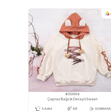
#212004
Çapraz Bağcık Detaylı Swaet
4
Adet
KIZ
SONBAHAR