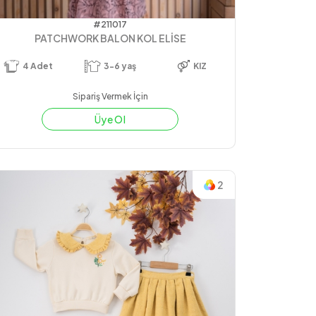
#211017
PATCHWORK BALON KOL ELİSE
4
Adet
3-6 yaş
KIZ
Sipariş Vermek İçin
Üye Ol
2