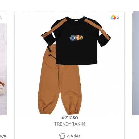
4
2
#211050
TRENDY TAKIM
/KIŞ
4
Adet