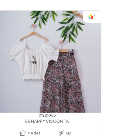
1
#221063
BE HAPPY VİSCON TK.
4
Adet
KIZ