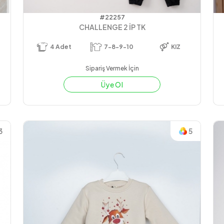
#22257
CHALLENGE 2 İP TK
4
Adet
7-8-9-10
KIZ
Sipariş Vermek İçin
Üye Ol
3
5