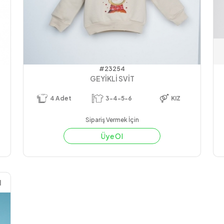
#23254
GEYİKLİ SVİT
4
Adet
3-4-5-6
KIZ
Sipariş Vermek İçin
Üye Ol
1