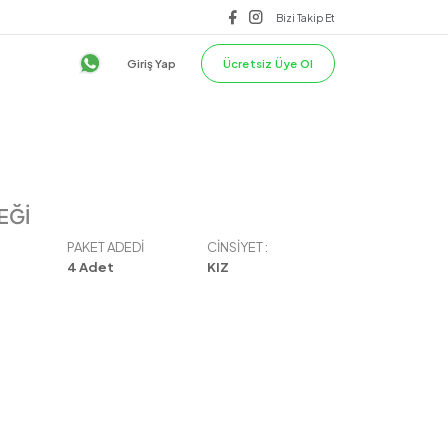
lilik & Güvenlik
ÜST
TEK ALT
Giriş Yap
EĞİ
PAKET ADEDI
CINSIYET :
4
Adet
KIZ