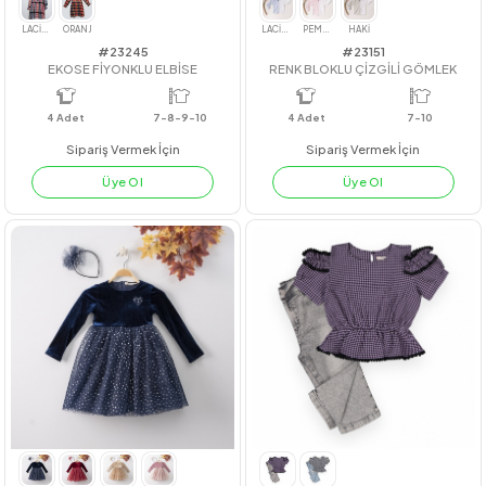
#23245
#23151
EKOSE FİYONKLU ELBİSE
RENK BLOKLU ÇİZGİLİ GÖMLE
4
Adet
7-8-9-10
4
Adet
7-10
Sipariş Vermek İçin
Sipariş Vermek İçin
Üye Ol
Üye Ol
LACİVERT
ORANJ
LACİVERT
PEMBE
HAKİ