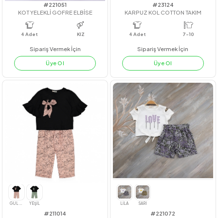
LACİVERT
BORDO
BEJ
LİLA
MOR
GRİ(KOYU)
#221051
#23124
KOT YELEKLİ GOFRE ELBİSE
KARPUZ KOL COTTON TAKIM
4
Adet
KIZ
4
Adet
7-10
Sipariş Vermek İçin
Sipariş Vermek İçin
Üye Ol
Üye Ol