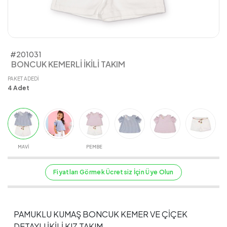
#201031
BONCUK KEMERLİ İKİLİ TAKIM
PAKET ADEDI
4
Adet
MAVİ
PEMBE
Fiyatları Görmek Ücretsiz İçin Üye Olun
PAMUKLU KUMAŞ BONCUK KEMER VE ÇİÇEK
DETAYLI İKİLİ KIZ TAKIM