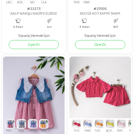
#22273
#211105
KALP NAKIŞLI KADİFE ELBİSE
EKOSE KOT KAPRİ TAKIM
4
Adet
kız
4
Adet
KIZ
Sipariş Vermek İçin
Sipariş Vermek İçin
Üye Ol
Üye Ol