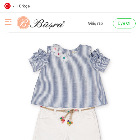
Türkçe
Giriş Yap
Üye Ol