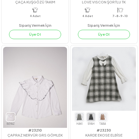
PEMBE
YEŞİL
LİLA
SARI
FUJİ
MAVİ
TURUNCU
#211014
#221072
ÇAÇA KUŞGÖZÜ TAKIM
LOVE VISCON ŞORTLU TK
4
Adet
4
Adet
7-8-9-10
Sipariş Vermek İçin
Sipariş Vermek İçin
Üye Ol
Üye Ol