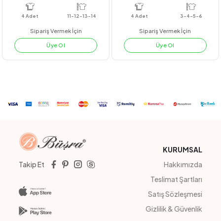
#23210
#23230
ÇAPRAZ NERVÜR GRS GÖMLEK
KARDE EKOSE ELBİSE
GÜL KURUSU
YEŞİL
LİLA
SARI
4
Adet
11-12-13-14
4
Adet
3-4-5-6
Sipariş Vermek İçin
Sipariş Vermek İçin
Üye Ol
Üye Ol
KURUMSAL
Takip Et
Hakkımızda
Teslimat Şartları
Satış Sözleşmesi
Gizlilik & Güvenlik