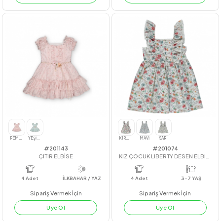
#201144
#23222
ÇIÇEK KEMERLI FIRFIRLI YORYO TULUM
GİPE MANŞETLİ GÖMLEK
4
Adet
7-10 YAŞ
4
Adet
7-8-9-10
Sipariş Vermek İçin
Sipariş Vermek İçin
Üye Ol
Üye Ol