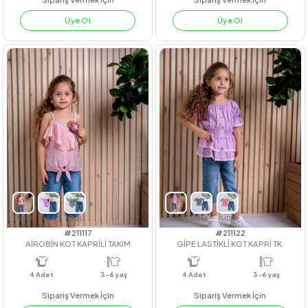
#211047
#221073
ÇİFT YAKA GÖMLEK
BE HAPPY KAPRİLİ TK
4
Adet
4
Adet
7-8-9-10
Sipariş Vermek İçin
Sipariş Vermek İçin
Üye Ol
Üye Ol
PEMBE
YEŞİL
LİLA