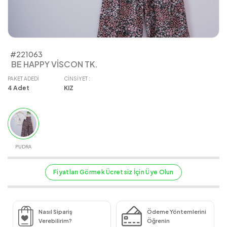
#221063
BE HAPPY VİSCON TK.
PAKET ADEDI
CINSIYET :
4
Adet
KIZ
PUDRA
Fiyatları Görmek Ücretsiz İçin Üye Olun
Nasıl Sipariş
Ödeme Yöntemlerini
Verebilirim?
Öğrenin