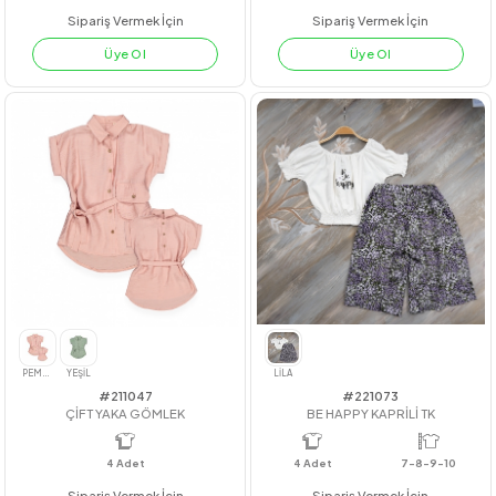
#211022
#221053
ÇİZGİLİ CEPLİ PANTOLON
ÇİZGİLİ CEPLİ DANTELLİ ELBİSE
4
Adet
7-10 Yaş
4
Adet
KIZ
Sipariş Vermek İçin
Sipariş Vermek İçin
Üye Ol
Üye Ol
LACİVERT
BEJ
YEŞİL