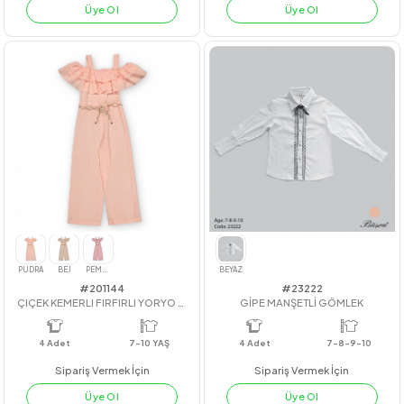
#211117
#211122
AİROBİN KOT KAPRİLİ TAKIM
GİPE LASTİKLİ KOT KAPRİ TK.
4
Adet
3-6 yaş
4
Adet
3-6 yaş
Sipariş Vermek İçin
Sipariş Vermek İçin
Üye Ol
Üye Ol
PUDRA
LİLA
YEŞİL
LİLA
YEŞİL
PUDRA