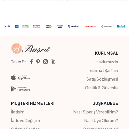
PUDRA
BEJ
PEMBE
BEYAZ
#201143
#201074
ÇITIR ELBİSE
KIZ ÇOCUK LIBERTY
4
Adet
İLKBAHAR / YAZ
4
Adet
3-7 YAŞ
Sipariş Vermek İçin
Sipariş Vermek İçin
Üye Ol
Üye Ol
KURUMSAL
Takip Et
Hakkımızda
Teslimat Şartları
Satış Sözleşmesi
Gizlilik & Güvenlik
MÜŞTERİ HİZMETLERİ
BÜŞRA BEBE
İletişim
Nasıl Sipariş Verebilirim?
İade ve Değişim
Nasıl Üye Olurum?