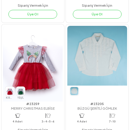
#201029
#23195
KIZ ÇOCUK ASKILI ŞORTLU ZENO TAKIM
ATLETLİ DANTEL BLUZ
4
Adet
3-6 YAŞ
4
Adet
7-10
Sipariş Vermek İçin
Sipariş Vermek İçin
Üye Ol
Üye Ol
NAR
LACİVERT
KIRMIZI
YEŞİL