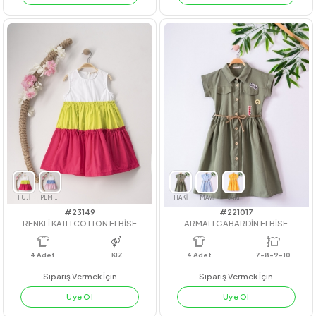
#211047
#211068
ÇİFT YAKA GÖMLEK
DİKİŞ DETAY ELBİSE
4
Adet
4
Adet
Sipariş Vermek İçin
Sipariş Vermek İçin
Üye Ol
Üye Ol