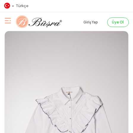
Türkçe
Giriş Yap
Üye Ol