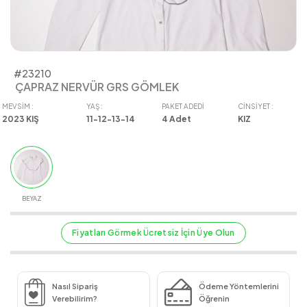
#23210
ÇAPRAZ NERVÜR GRS GÖMLEK
MEVSIM :
YAŞ :
PAKET ADEDI
CINSIYET :
2023 KIŞ
11-12-13-14
4
Adet
KIZ
BEYAZ
Fiyatları Görmek Ücretsiz İçin Üye Olun
Nasıl Sipariş
Ödeme Yöntemlerini
Verebilirim?
Öğrenin