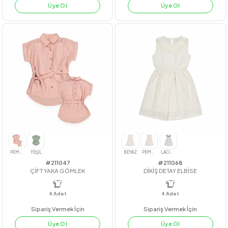
#22227
#221051
WANDERFUL DERİ ETEKLİ TAKIM
CUPO SATEN ELBİSE
4
Adet
kız
4
Adet
KIZ
Sipariş Vermek İçin
Sipariş Vermek İçin
Üye Ol
Üye Ol
YEŞİL
KİREMİT
PUDRA
LİLA
MAVİ
TURUNCU
SARI