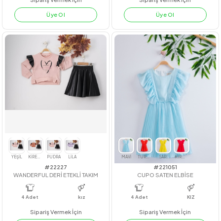
#23259
#23205
MERRY CHRISTMAS ELBİSE
BÜZGÜ ŞERİTLİ GÖMLEK
4
Adet
3-4-5-6
4
Adet
7-10
Sipariş Vermek İçin
Sipariş Vermek İçin
Üye Ol
Üye Ol
KIRMIZI
YEŞİL