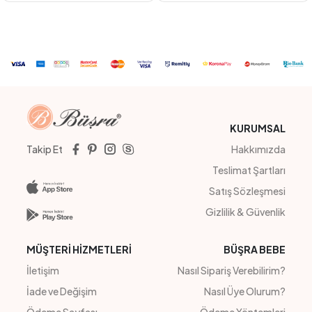
PEMBE
YEŞİL
BEYAZ
PEMBE
LACİVERT
#23149
#221017
RENKLİ KATLI COTTON ELBİSE
ARMALI GABARDİN ELBİSE
4
Adet
KIZ
4
Adet
7-8-9-10
Sipariş Vermek İçin
Sipariş Vermek İçin
Üye Ol
Üye Ol
KURUMSAL
Takip Et
Hakkımızda
Teslimat Şartları
Satış Sözleşmesi
Gizlilik & Güvenlik
MÜŞTERİ HİZMETLERİ
BÜŞRA BEBE
İletişim
Nasıl Sipariş Verebilirim?
İade ve Değişim
Nasıl Üye Olurum?