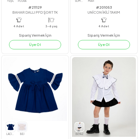
#211129
#201053
BAHAR DALLI PFD ŞORT TK
UNİCON İKİLİ TAKIM
4
Adet
3-6 yaş
4
Adet
Sipariş Vermek İçin
Sipariş Vermek İçin
Üye Ol
Üye Ol
YEŞİL
PUDRA
SOMON
MAVİ