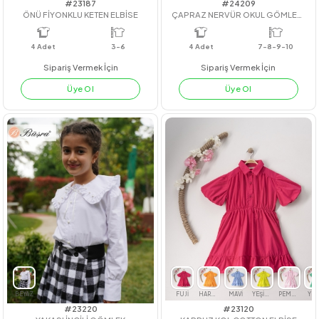
#23187
#24209
ÖNÜ FİYONKLU KETEN ELBİSE
ÇAPRAZ NERVÜR O
4
Adet
3-6
4
Adet
7-8-9-10
Sipariş Vermek İçin
Sipariş Vermek İçin
Üye Ol
Üye Ol
LACİVERT
BEJ
BEYAZ