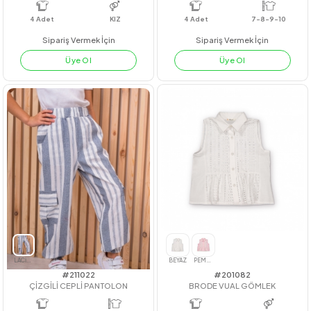
BEYAZ
FUJİ
HARDAL
MAVİ
#211107
#221073
KABARTMALI TAKIM
BE HAPPY KAPRİLİ TK
4
Adet
KIZ
4
Adet
7-8-9-10
Sipariş Vermek İçin
Sipariş Vermek İçin
Üye Ol
Üye Ol