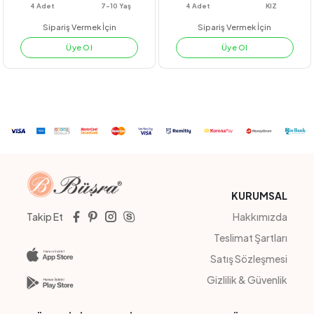
#211022
#201082
ÇİZGİLİ CEPLİ PANTOLON
BRODE VUAL GÖMLEK
PEMBE
BEJ
LİLA
4
Adet
7-10 Yaş
4
Adet
KIZ
Sipariş Vermek İçin
Sipariş Vermek İçin
Üye Ol
Üye Ol
KURUMSAL
Takip Et
Hakkımızda
Teslimat Şartları
Satış Sözleşmesi
Gizlilik & Güvenlik