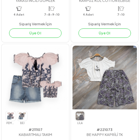
#23220
#23120
YAKASI İNCİLİ GÖMLEK
KARPUZ KOL COTTON ELBİSE
4
Adet
7-8-9-10
4
Adet
7-10
Sipariş Vermek İçin
Sipariş Vermek İçin
Üye Ol
Üye Ol