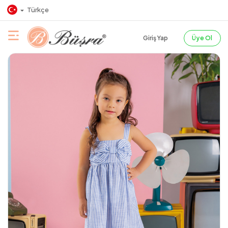
Türkçe
Giriş Yap
Üye Ol