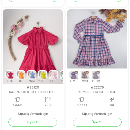
#23222
#211122
GİPE MANŞETLİ GÖMLEK
GİPE LASTİKLİ KOT KAPRİ TK.
4
Adet
7-8-9-10
4
Adet
3-6 yaş
Sipariş Vermek İçin
Sipariş Vermek İçin
Üye Ol
Üye Ol