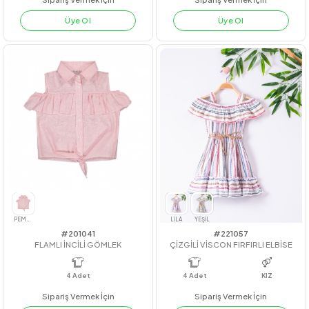
#221029
#23232
DANTEL YAKA KETEN ELBİSE
CEKETLİ TÜLLÜ ELBİSE
4
Adet
KIZ
4
Adet
3-4-5-6
Sipariş Vermek İçin
Sipariş Vermek İçin
Üye Ol
Üye Ol
BEJ
PEMBE
LİLA
KİREMİT
LİLA
SİYAH