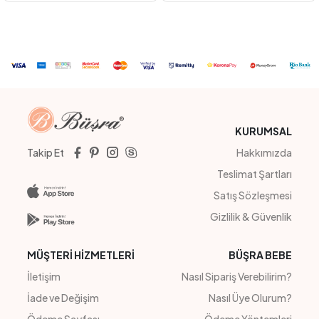
BEYAZ
LİLA
YEŞİL
PUDRA
#23120
#22275
KARPUZ KOL COTTON ELBİSE
KEMERLİ EKOSE ELBİSE
4
Adet
7-10
4
Adet
kız
Sipariş Vermek İçin
Sipariş Vermek İçin
Üye Ol
Üye Ol
KURUMSAL
Takip Et
Hakkımızda
Teslimat Şartları
Satış Sözleşmesi
Gizlilik & Güvenlik
MÜŞTERİ HİZMETLERİ
BÜŞRA BEBE
İletişim
Nasıl Sipariş Verebilirim?
İade ve Değişim
Nasıl Üye Olurum?