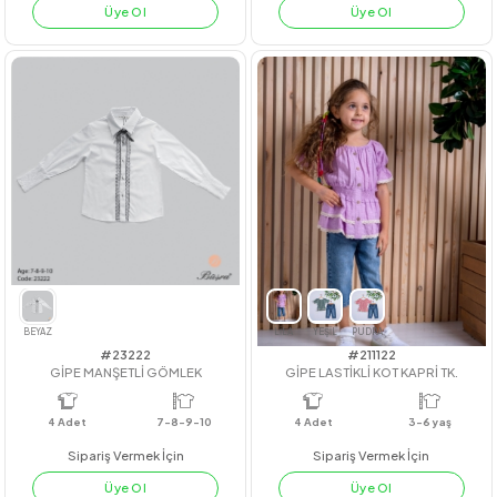
#201041
#221057
FLAMLI İNCİLİ GÖMLEK
ÇİZGİLİ VİSCON FIRFIRLI ELBİS
4
Adet
4
Adet
KIZ
Sipariş Vermek İçin
Sipariş Vermek İçin
Üye Ol
Üye Ol
PEMBE
LİLA
YEŞİL