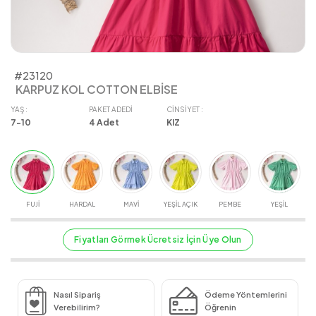
#23120
KARPUZ KOL COTTON ELBİSE
YAŞ :
PAKET ADEDI
CINSIYET :
7-10
4
Adet
KIZ
FUJİ
HARDAL
MAVİ
YEŞİL AÇIK
PEMBE
YEŞİL
Fiyatları Görmek Ücretsiz İçin Üye Olun
Nasıl Sipariş
Ödeme Yöntemlerini
Verebilirim?
Öğrenin