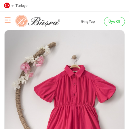
Türkçe
Giriş Yap
Üye Ol