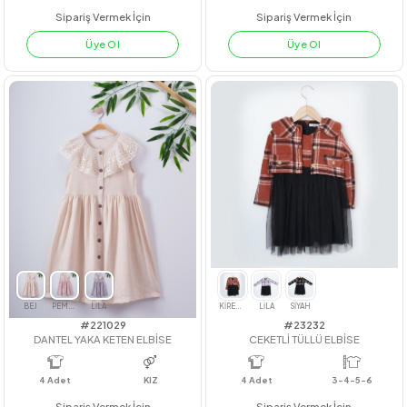
#23230
#211145
KARDE EKOSE ELBİSE
GOFRE GÖMLEK
4
Adet
3-4-5-6
4
Adet
KIZ
Sipariş Vermek İçin
Sipariş Vermek İçin
Üye Ol
Üye Ol
HAKİ
SİYAH
TABA