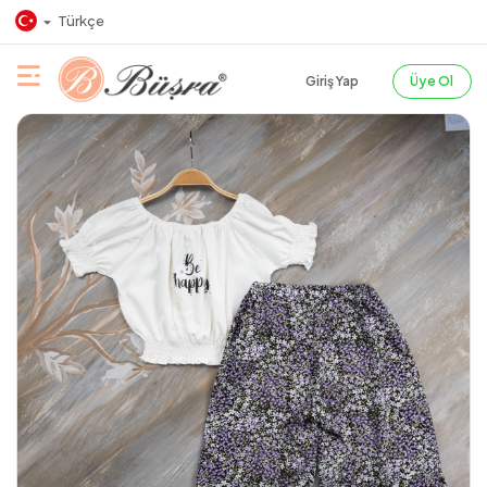
Türkçe
Giriş Yap
Üye Ol