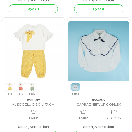
#211022
#23123
ÇİZGİLİ CEPLİ PANTOLON
COTTON GÖMLEK ELBİSE
4
Adet
7-10 Yaş
4
Adet
7-10
Sipariş Vermek İçin
Sipariş Vermek İçin
Üye Ol
Üye Ol
LACİVERT
FUJİ
MAVİ
AÇIK YEŞİL