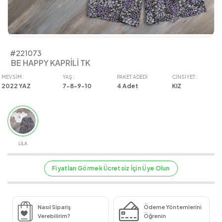
#221073
BE HAPPY KAPRİLİ TK
MEVSIM :
YAŞ :
PAKET ADEDI
CINSIYET :
2022 YAZ
7-8-9-10
4
Adet
KIZ
LİLA
Fiyatları Görmek Ücretsiz İçin Üye Olun
Nasıl Sipariş
Ödeme Yöntemlerini
Verebilirim?
Öğrenin