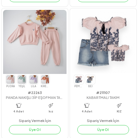
#22280
#23219
SAÇ TOKALI EKOSE ELBİSE
GENİŞ BEBE YAKA GÖMLEK
4
Adet
kız
4
Adet
7-8-9-10
Sipariş Vermek İçin
Sipariş Vermek İçin
Üye Ol
Üye Ol