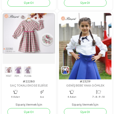
#211019
#23209
KUŞGÖZLÜ ÇİZGİLİ TAKIM
ÇAPRAZ NERVÜR GÖMLEK
4
Adet
4
Adet
7-8-9-10
Sipariş Vermek İçin
Sipariş Vermek İçin
Üye Ol
Üye Ol
SARI
PEMBE(KOYU)
YEŞİL
BEYAZ