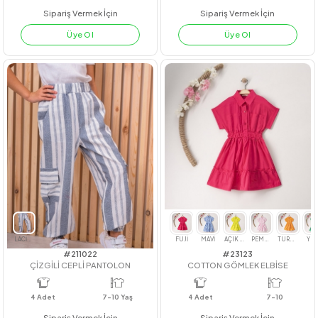
#211122
#201002
GİPE LASTİKLİ KOT KAPRİ TK.
EKOSE FIRFIRLI ELBİSE
4
Adet
3-6 yaş
4
Adet
7-10
Sipariş Vermek İçin
Sipariş Vermek İçin
Üye Ol
Üye Ol
LİLA
YEŞİL
PUDRA
PEMBE