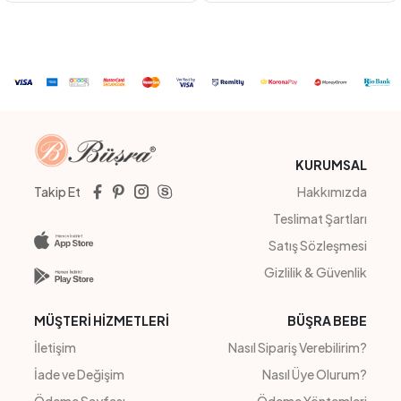
MİNT
PEMBE
PUDRA
BEYAZ
#22263
#211107
PANDA NAKIŞLI 3İP EŞOFMAN TAKIMI
KABARTMALI TAKIM
4
Adet
kız
4
Adet
KIZ
Sipariş Vermek İçin
Sipariş Vermek İçin
Üye Ol
Üye Ol
KURUMSAL
Takip Et
Hakkımızda
Teslimat Şartları
Satış Sözleşmesi
Gizlilik & Güvenlik
MÜŞTERİ HİZMETLERİ
BÜŞRA BEBE
İletişim
Nasıl Sipariş Verebilirim?
İade ve Değişim
Nasıl Üye Olurum?