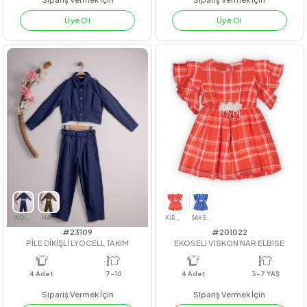
#212068
#23252
EKOSE WELSOFT HIRKA
NOEL PENGUENLİ ELBİSE
4
Adet
KIZ
4
Adet
3-4-5-6
Sipariş Vermek İçin
Sipariş Vermek İçin
Üye Ol
Üye Ol
LİLA
PUDRA
YEŞİL
KIRMIZI
YEŞİL