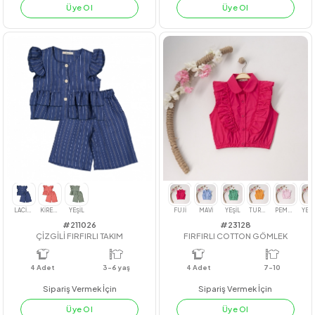
#23109
#201022
PİLE DİKİŞLİ LYOCELL TAKIM
EKOSELI VISKON NAR ELBISE
4
Adet
7-10
4
Adet
3-7 YAŞ
Sipariş Vermek İçin
Sipariş Vermek İçin
Üye Ol
Üye Ol
İNDİGO
HAKİ
KIRMIZI
SAKS MAVİ