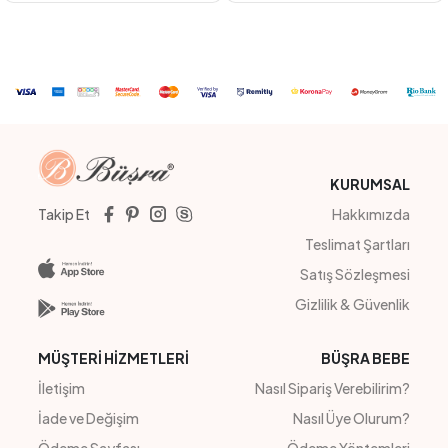
LACİVERT
KİREMİT
YEŞİL
FUJİ
MAVİ
YEŞİL
#211040
#22227
LOVE GROGRENLİ BATİK TAKIM
WANDERFUL DERİ ETEKLİ TAKIM
4
Adet
KIZ
4
Adet
kız
Sipariş Vermek İçin
Sipariş Vermek İçin
Üye Ol
Üye Ol
KURUMSAL
Takip Et
Hakkımızda
Teslimat Şartları
Satış Sözleşmesi
Gizlilik & Güvenlik
MÜŞTERİ HİZMETLERİ
BÜŞRA BEBE
İletişim
Nasıl Sipariş Verebilirim?
İade ve Değişim
Nasıl Üye Olurum?