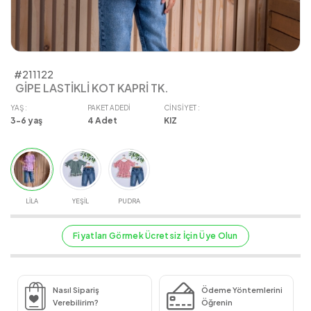
#211122
GİPE LASTİKLİ KOT KAPRİ TK.
YAŞ :
PAKET ADEDI
CINSIYET :
3-6 yaş
4
Adet
KIZ
LİLA
YEŞİL
PUDRA
Fiyatları Görmek Ücretsiz İçin Üye Olun
Nasıl Sipariş
Ödeme Yöntemlerini
Verebilirim?
Öğrenin