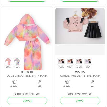
#211026
#23128
ÇİZGİLİ FIRFIRLI TAKIM
FIRFIRLI COTTON GÖMLEK
4
Adet
3-6 yaş
4
Adet
7-10
Sipariş Vermek İçin
Sipariş Vermek İçin
Üye Ol
Üye Ol