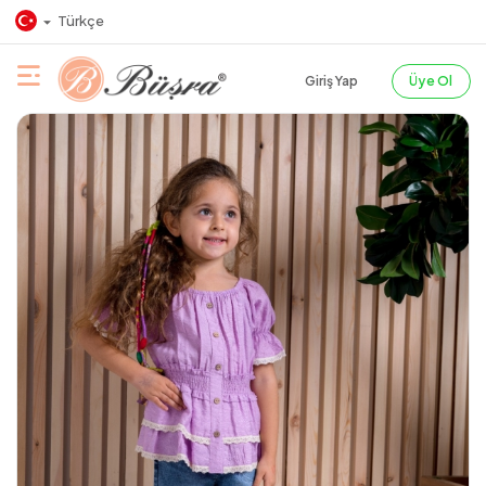
Türkçe
Giriş Yap
Üye Ol