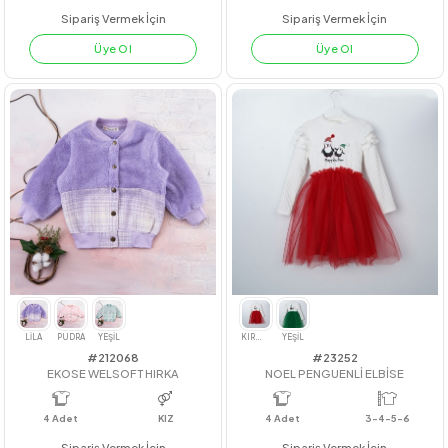
#211047
#22225
ÇİFT YAKA GÖMLEK
PANDALI DERİ TAYTLI TAKIM
4
Adet
4
Adet
kız
Sipariş Vermek İçin
Sipariş Vermek İçin
Üye Ol
Üye Ol
PEMBE
YEŞİL
KİREMİT
LİLA
YEŞİL