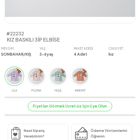
#22232
KIZ BASKILI 3İP ELBİSE
MEVSIM :
YAŞ :
PAKET ADEDI
CINSIYET :
SONBAHAR/KIŞ
3-6yaş
4
Adet
kız
LİLA
PUDRA
YEŞİL
KİREMİT
Fiyatları Görmek Ücretsiz İçin Üye Olun
Nasıl Sipariş
Ödeme Yöntemlerini
Verebilirim?
Öğrenin