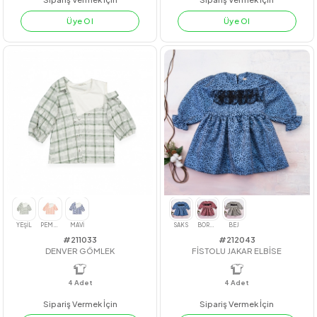
#22239
#23208
ÇİÇEK NAKIŞLI ETEKLİ TAKIM
NERVÜRLÜ GRS GÖMLEK
4
Adet
kız
4
Adet
11-12-13-14
Sipariş Vermek İçin
Sipariş Vermek İçin
Üye Ol
Üye Ol
SARI
PEMBE
BEYAZ