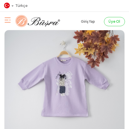
Türkçe
Giriş Yap
Üye Ol