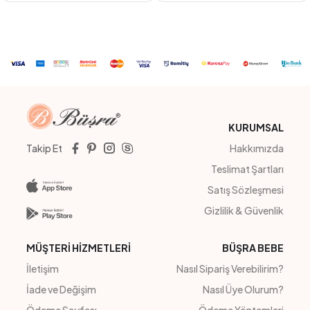
BEYAZ
PEMBE
LACİVERT
GRİ(KOYU)
MAVİ
PEMBE
#211114
#211120
GOFRE TÜL DANTEL KAPRİ TAKIM
PAPATYA BRODE TAKIM
4
Adet
3-6 yaş
4
Adet
3-6 yaş
Sipariş Vermek İçin
Sipariş Vermek İçin
Üye Ol
Üye Ol
KURUMSAL
Takip Et
Hakkımızda
Teslimat Şartları
Satış Sözleşmesi
Gizlilik & Güvenlik
MÜŞTERİ HİZMETLERİ
BÜŞRA BEBE
İletişim
Nasıl Sipariş Verebilirim?
İade ve Değişim
Nasıl Üye Olurum?