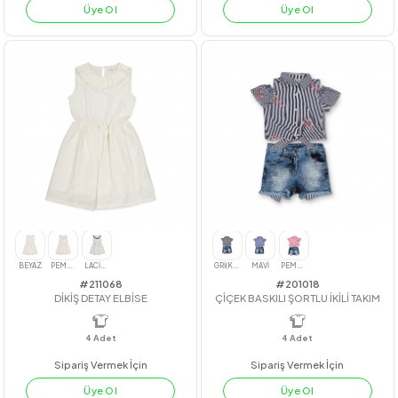
#211033
#212043
DENVER GÖMLEK
FİSTOLU JAKAR ELBİSE
4
Adet
4
Adet
Sipariş Vermek İçin
Sipariş Vermek İçin
Üye Ol
Üye Ol
YEŞİL
PEMBE
MAVİ
SAKS
BORDO
BEJ