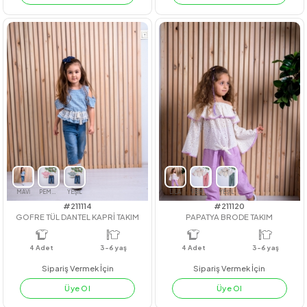
#211068
#201018
DİKİŞ DETAY ELBİSE
ÇİÇEK BASKILI ŞORTLU İKİLİ TAK
4
Adet
4
Adet
Sipariş Vermek İçin
Sipariş Vermek İçin
Üye Ol
Üye Ol