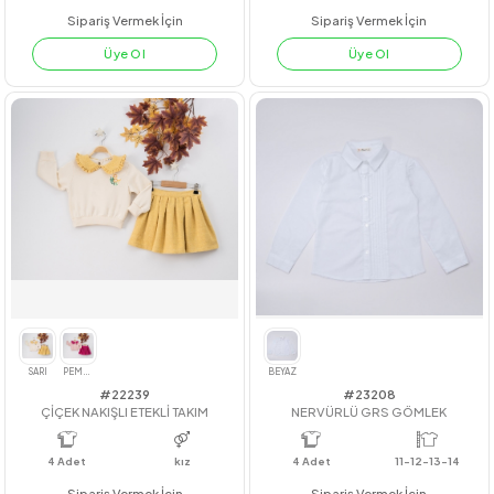
#211057
#211005
FİSTO KOLLU AİROBİN TAKIM
HAPPY AİROBİN TAKIM
4
Adet
4
Adet
İLKBAHAR / YA
Sipariş Vermek İçin
Sipariş Vermek İçin
Üye Ol
Üye Ol
YEŞİL
MAVİ