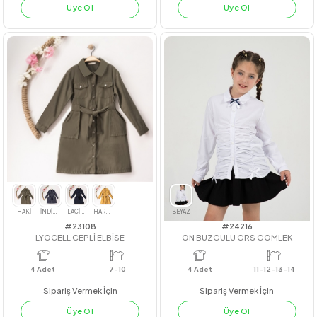
#211071
#23222
PATCHWORK KOT ŞORTLU TAKIM
GİPE MANŞETLİ GÖMLEK
4
Adet
4
Adet
7-8-9-10
Sipariş Vermek İçin
Sipariş Vermek İçin
Üye Ol
Üye Ol
YEŞİL
SOMON
BEYAZ