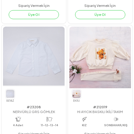
#211010
#23216
VISCON HAPPY TAKIM
ÖNÜ BÜZGÜLÜ GRS GÖMLEK
4
Adet
4
Adet
11-14
Sipariş Vermek İçin
Sipariş Vermek İçin
Üye Ol
Üye Ol
SİYAH
BEYAZ(TİŞÖRT)
SİYAH
BEYAZ(TİŞÖRT)
SİYAH
BEYAZ(TİŞÖRT)