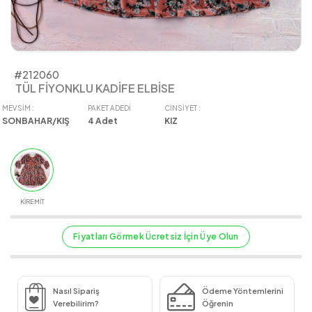
#212060
TÜL FİYONKLU KADİFE ELBİSE
MEVSIM :
PAKET ADEDI
CINSIYET :
SONBAHAR/KIŞ
4
Adet
KIZ
KİREMİT
Fiyatları Görmek Ücretsiz İçin Üye Olun
Nasıl Sipariş
Ödeme Yöntemlerini
Verebilirim?
Öğrenin