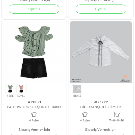
#23208
#212019
NERVÜRLÜ GRS GÖMLEK
HI AYICIK BASKILI İKİLİ TAKIM
4
Adet
11-12-13-14
KIZ
SONBAHAR/KI
Sipariş Vermek İçin
Sipariş Vermek İçin
Üye Ol
Üye Ol
BEYAZ
EKRU