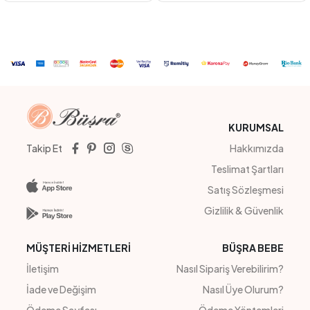
HAKİ
İNDİGO
LACİVERT
HARDAL
BEYAZ
#23232
#211046
CEKETLİ TÜLLÜ ELBİSE
ROBASI BRODELİ ELBİSE
4
Adet
3-4-5-6
4
Adet
7-10 YAŞ
Sipariş Vermek İçin
Sipariş Vermek İçin
Üye Ol
Üye Ol
KURUMSAL
Takip Et
Hakkımızda
Teslimat Şartları
Satış Sözleşmesi
Gizlilik & Güvenlik
MÜŞTERİ HİZMETLERİ
BÜŞRA BEBE
İletişim
Nasıl Sipariş Verebilirim?
İade ve Değişim
Nasıl Üye Olurum?