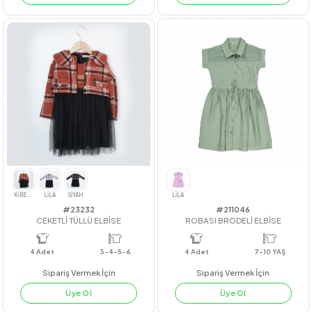
#23108
#24216
LYOCELL CEPLİ ELBİSE
ÖN BÜZGÜLÜ GRS GÖMLEK
4
Adet
7-10
4
Adet
11-12-13-14
Sipariş Vermek İçin
Sipariş Vermek İçin
Üye Ol
Üye Ol