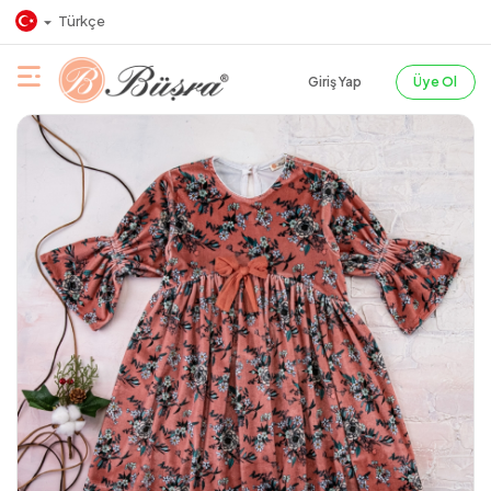
Türkçe
Giriş Yap
Üye Ol