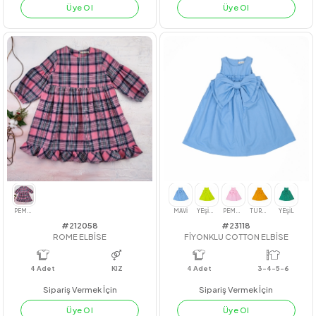
#23220
#221042
YAKASI İNCİLİ GÖMLEK
TROPİCAL PAPAĞANLI TK.
4
Adet
7-8-9-10
4
Adet
KIZ
Sipariş Vermek İçin
Sipariş Vermek İçin
Üye Ol
Üye Ol
BEYAZ
SARI
MİNT
PUDRA