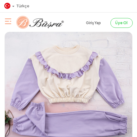
Türkçe
Giriş Yap
Üye Ol