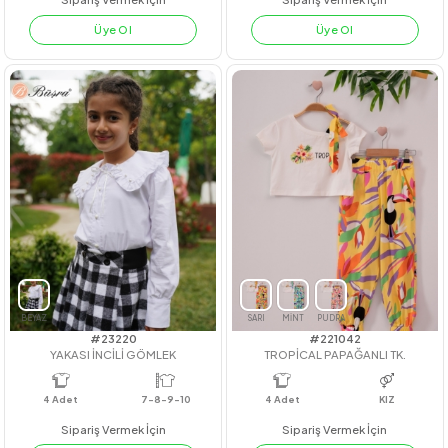
#211067
#22261
DİKİŞ DETAY GÖMLEK
BALON KOL KADİFE ELBİSE
4
Adet
4
Adet
kız
Sipariş Vermek İçin
Sipariş Vermek İçin
Üye Ol
Üye Ol
MAVİ
BEYAZ
PEMBE
PUDRA
BORDO
BEJ