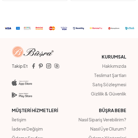
PEMBE
MAVİ
YEŞİL AÇIK
PEMBE
#201004
#201153
EKOSE ŞORT TULUM
ÇİÇEK NAKIŞLI ELBİSE
4
Adet
4
Adet
İLKBAHAR / YA
Sipariş Vermek İçin
Sipariş Vermek İçin
Üye Ol
Üye Ol
KURUMSAL
Takip Et
Hakkımızda
Teslimat Şartları
Satış Sözleşmesi
Gizlilik & Güvenlik
MÜŞTERİ HİZMETLERİ
BÜŞRA BEBE
İletişim
Nasıl Sipariş Verebilirim?
İade ve Değişim
Nasıl Üye Olurum?