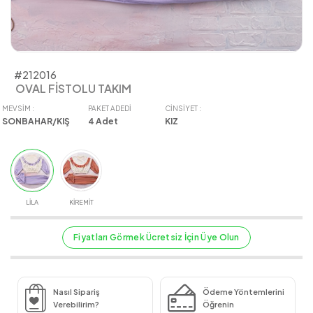
#212016
OVAL FİSTOLU TAKIM
MEVSIM :
PAKET ADEDI
CINSIYET :
SONBAHAR/KIŞ
4
Adet
KIZ
LİLA
KİREMİT
Fiyatları Görmek Ücretsiz İçin Üye Olun
Nasıl Sipariş
Ödeme Yöntemlerini
Verebilirim?
Öğrenin