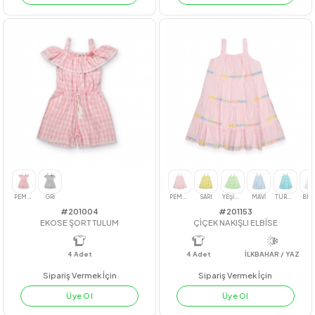
#212058
#23118
ROME ELBİSE
FİYONKLU COTTON ELBİSE
4
Adet
KIZ
4
Adet
3-4-5-6
Sipariş Vermek İçin
Sipariş Vermek İçin
Üye Ol
Üye Ol