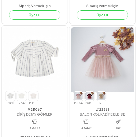
#23204
#211028
BELİ GİPELİ GÖMLEK
I'M THE FUTURE TAKIM
4
Adet
7-10
4
Adet
Sipariş Vermek İçin
Sipariş Vermek İçin
Üye Ol
Üye Ol
YEŞİL
TURUNCU