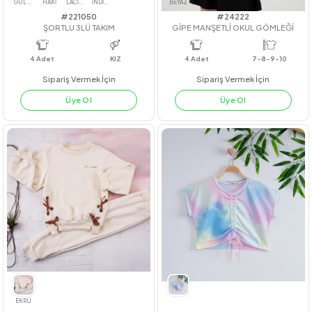
#221050
#24222
ŞORTLU 3LÜ TAKIM
GİPE MANŞETLİ OKUL GÖMLEĞ
4
Adet
KIZ
4
Adet
7-8-9-10
Sipariş Vermek İçin
Sipariş Vermek İçin
Üye Ol
Üye Ol
GÜL KURUSU
HAKİ
LACİVERT
İNDİGO
BEYAZ