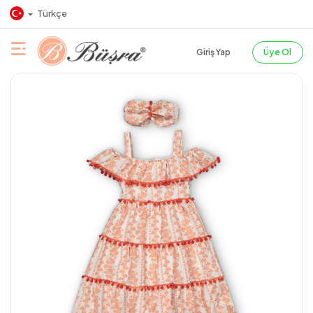
Türkçe
Giriş Yap
Üye Ol