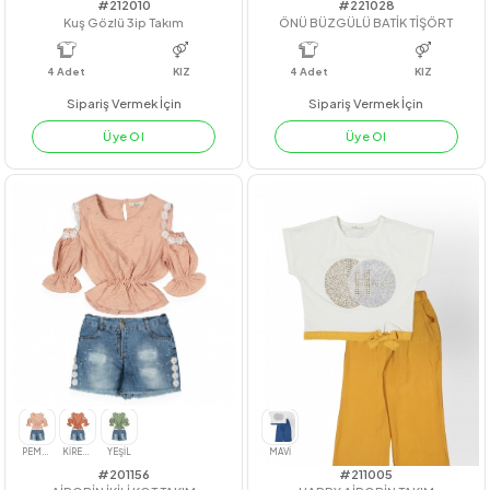
#212010
#221028
Kuş Gözlü 3ip Takım
ÖNÜ BÜZGÜLÜ BATİK TİŞÖRT
4
Adet
KIZ
4
Adet
KIZ
Sipariş Vermek İçin
Sipariş Vermek İçin
Üye Ol
Üye Ol
EKRU