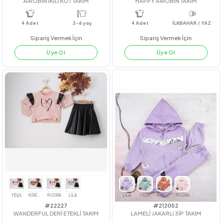
#201156
#211005
AİROBİN İKİLİ KOT TAKIM
HAPPY AİROBİN TAKIM
4
Adet
3-6 yaş
4
Adet
İLKBAHAR / YA
Sipariş Vermek İçin
Sipariş Vermek İçin
Üye Ol
Üye Ol