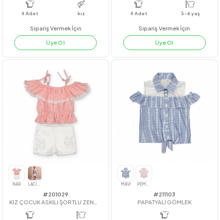
PEMBE
KİREMİT
YEŞİL
MAVİ
#22227
#212052
WANDERFUL DERİ ETEKLİ TAKIM
LAMELİ JAKARLI 3İP TAKIM
4
Adet
kız
4
Adet
3-6 yaş
Sipariş Vermek İçin
Sipariş Vermek İçin
Üye Ol
Üye Ol