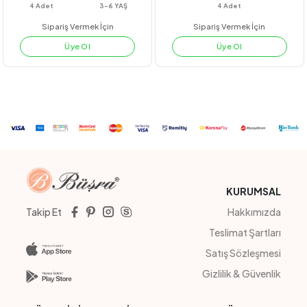
#201029
#211103
KIZ ÇOCUK ASKILI ŞORTLU ZENO TAKIM
PAPATYALI GÖMLEK
YEŞİL
KİREMİT
PUDRA
LİLA
LİLA
YEŞİL
KİREMİT
4
Adet
3-6 YAŞ
4
Adet
Sipariş Vermek İçin
Sipariş Vermek İçin
Üye Ol
Üye Ol
KURUMSAL
Takip Et
Hakkımızda
Teslimat Şartları
Satış Sözleşmesi
Gizlilik & Güvenlik