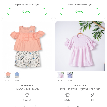
#23123
#212052
COTTON GÖMLEK ELBİSE
LAMELİ JAKARLI 3İP TAKIM
4
Adet
7-10
4
Adet
3-6 yaş
Sipariş Vermek İçin
Sipariş Vermek İçin
Üye Ol
Üye Ol
FUJİ
MAVİ
AÇIK YEŞİL
PEMBE
TURUNCU
YEŞİL
LİLA
YEŞİL
KİREMİT