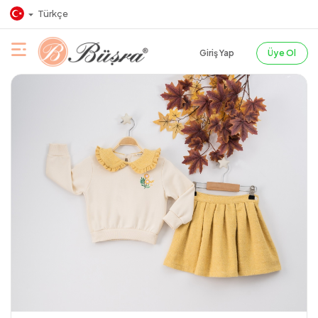
Türkçe
Giriş Yap
Üye Ol