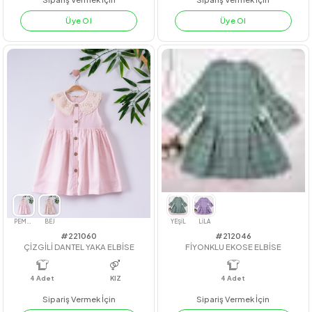
#201053
#221058
UNİCON İKİLİ TAKIM
KOLU FİSTOLU ÇİZGİLİ ELBİSE
4
Adet
4
Adet
KIZ
Sipariş Vermek İçin
Sipariş Vermek İçin
Üye Ol
Üye Ol
SOMON
MAVİ
PEMBE
MAVİ