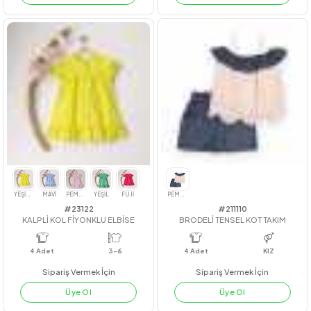
#212059
#211008
TÜL ETEK KADİFE ELBİSE
BRODE CEPLİ AİROBİN TAKIM
4
Adet
4
Adet
Sipariş Vermek İçin
Sipariş Vermek İçin
Üye Ol
Üye Ol