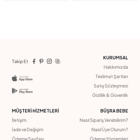
YEŞİL
LİLA
KİREMİT
MAVİ
#23122
#211110
KALPLİ KOL FİYONKLU ELBİSE
BRODELİ TENSEL KOT TAKIM
4
Adet
3-6
4
Adet
KIZ
Sipariş Vermek İçin
Sipariş Vermek İçin
Üye Ol
Üye Ol
KURUMSAL
Takip Et
Hakkımızda
Teslimat Şartları
Satış Sözleşmesi
Gizlilik & Güvenlik
MÜŞTERİ HİZMETLERİ
BÜŞRA BEBE
İletişim
Nasıl Sipariş Verebilirim?
İade ve Değişim
Nasıl Üye Olurum?
Ödeme Sayfası
Ödeme Yöntemleri