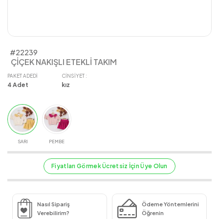
#22239
ÇİÇEK NAKIŞLI ETEKLİ TAKIM
PAKET ADEDI
CINSIYET :
4
Adet
kız
SARI
PEMBE
Fiyatları Görmek Ücretsiz İçin Üye Olun
Nasıl Sipariş
Ödeme Yöntemlerini
Verebilirim?
Öğrenin