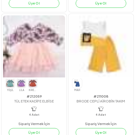
#221060
#212046
ÇİZGİLİ DANTEL YAKA ELBİSE
FİYONKLU EKOSE ELBİSE
4
Adet
KIZ
4
Adet
Sipariş Vermek İçin
Sipariş Vermek İçin
Üye Ol
Üye Ol
PEMBE
BEJ
YEŞİL
LİLA