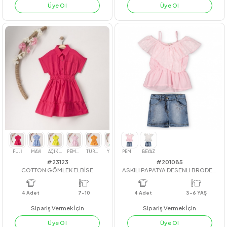
#201013
#211013
KUŞ NAKIŞLI GÖMLEK
PATCHWORK GÖMLEK
4
Adet
4
Adet
Sipariş Vermek İçin
Sipariş Vermek İçin
Üye Ol
Üye Ol
PEMBE
MAVİ
GÜL KURUSU
YEŞİL