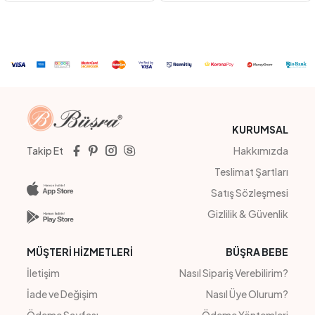
FUJİ
MAVİ
AÇIK YEŞİL
PEMBE
TURUNCU
YEŞİL
PEMBE
BEYAZ
#201019
#201007
FIRFIRLI ÇİZGİLİ ŞORTLU TAKIM
OMUZ NAKIŞLI BLUZ
4
Adet
4
Adet
Sipariş Vermek İçin
Sipariş Vermek İçin
Üye Ol
Üye Ol
KURUMSAL
Takip Et
Hakkımızda
Teslimat Şartları
Satış Sözleşmesi
Gizlilik & Güvenlik
MÜŞTERİ HİZMETLERİ
BÜŞRA BEBE
İletişim
Nasıl Sipariş Verebilirim?
İade ve Değişim
Nasıl Üye Olurum?