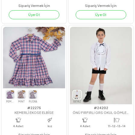
#211109
#23141
KARGO KOT PANTOLON
KARE YAKA TENSEL ELBİSE
4
Adet
7-10 Yaş
4
Adet
7-10
Sipariş Vermek İçin
Sipariş Vermek İçin
Üye Ol
Üye Ol
MAVİ
PUDRA
BEJ
LACİVERT