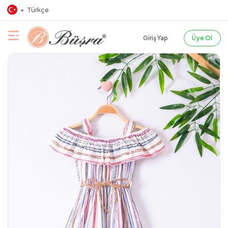
Türkçe
Giriş Yap
Üye Ol