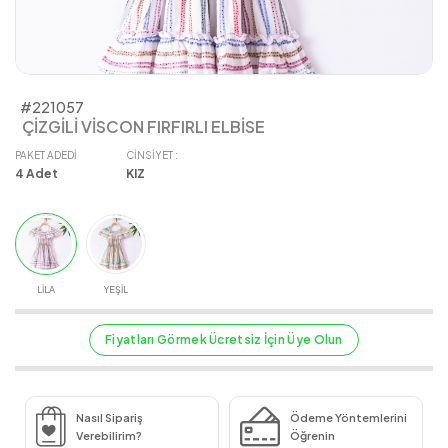
#221057
ÇİZGİLİ VİSCON FIRFIRLI ELBİSE
PAKET ADEDI
CINSIYET :
4
Adet
KIZ
LİLA
YEŞİL
Fiyatları Görmek Ücretsiz İçin Üye Olun
Nasıl Sipariş
Ödeme Yöntemlerini
Verebilirim?
Öğrenin