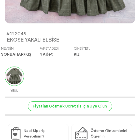
#212049
EKOSE YAKALI ELBİSE
MEVSIM :
PAKET ADEDI
CINSIYET :
SONBAHAR/KIŞ
4
Adet
KIZ
YEŞİL
Fiyatları Görmek Ücretsiz İçin Üye Olun
Nasıl Sipariş
Ödeme Yöntemlerini
Verebilirim?
Öğrenin