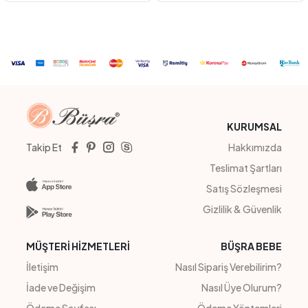
BEYAZ
BEJ
PUDRA
#201008
#23190
ŞERİTLİ EKOSE ŞORTLU TAKIM
SHAKIRD DABIL ELBİSE
4
Adet
4
Adet
7-10
Sipariş Vermek İçin
Sipariş Vermek İçin
Üye Ol
Üye Ol
KURUMSAL
Takip Et
Hakkımızda
Teslimat Şartları
Satış Sözleşmesi
Gizlilik & Güvenlik
MÜŞTERİ HİZMETLERİ
BÜŞRA BEBE
İletişim
Nasıl Sipariş Verebilirim?
İade ve Değişim
Nasıl Üye Olurum?