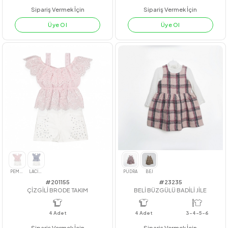
#22262
#212014
BÜŞRA EKOSE ELBİSE
ÜÇGEN KESİKLİ FİSTOLU TAKIM
4
Adet
kız
4
Adet
KIZ
Sipariş Vermek İçin
Sipariş Vermek İçin
Üye Ol
Üye Ol
TURUNCU
BEJ
YEŞİL
KAHVERENGİ
EKRU
LİLA