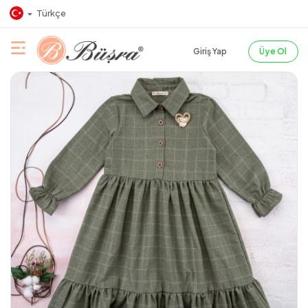
Türkçe
Giriş Yap
Üye Ol