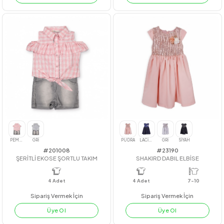
#23208
#23234
NERVÜRLÜ GRS GÖMLEK
BADİLİ KLOŞ JİLE
4
Adet
11-12-13-14
4
Adet
3-4-5-6
Sipariş Vermek İçin
Sipariş Vermek İçin
Üye Ol
Üye Ol