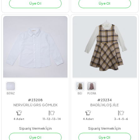
#22254
#221036
EKOSE HIRKA
FİYONKLU VUAL ELBİSE
4
Adet
kız
3
Adet
KIZ
Sipariş Vermek İçin
Sipariş Vermek İçin
Üye Ol
Üye Ol
GRİ
HAKİ