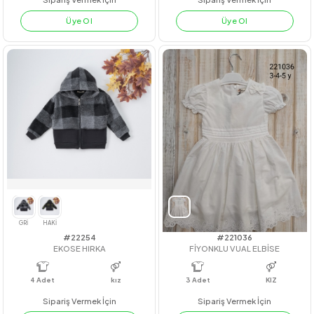
#201155
#23235
ÇİZGİLİ BRODE TAKIM
BELİ BÜZGÜLÜ BADİLİ JİLE
4
Adet
4
Adet
3-4-5-6
Sipariş Vermek İçin
Sipariş Vermek İçin
Üye Ol
Üye Ol
PEMBE
LACİVERT
PUDRA
BEJ