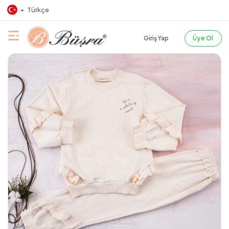
Türkçe
Giriş Yap
Üye Ol