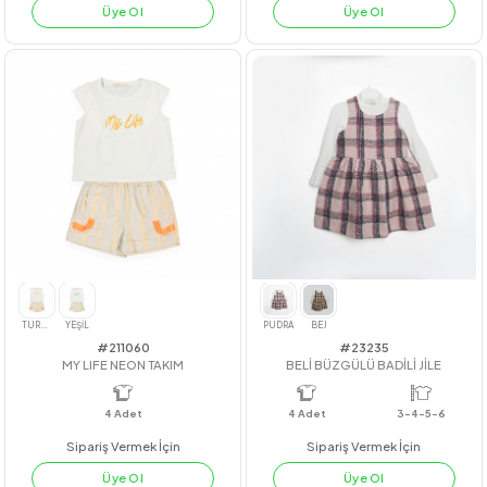
#23234
#201017
BADİLİ KLOŞ JİLE
CEP DETAYLI ELBİSE
4
Adet
3-4-5-6
4
Adet
Sipariş Vermek İçin
Sipariş Vermek İçin
Üye Ol
Üye Ol
BEJ
PUDRA
PEMBE