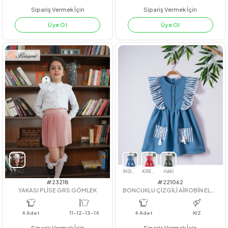
#22225
#212067
PANDALI DERİ TAYTLI TAKIM
Welsoft Hırka
4
Adet
kız
4
Adet
3-6
Sipariş Vermek İçin
Sipariş Vermek İçin
Üye Ol
Üye Ol
KİREMİT
LİLA
YEŞİL
PUDRA
PUDRA
YEŞİL
LİLA