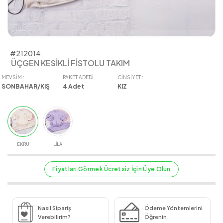
#212014
ÜÇGEN KESİKLİ FİSTOLU TAKIM
MEVSIM :
PAKET ADEDI
CINSIYET :
SONBAHAR/KIŞ
4
Adet
KIZ
EKRU
LİLA
Fiyatları Görmek Ücretsiz İçin Üye Olun
Nasıl Sipariş
Ödeme Yöntemlerini
Verebilirim?
Öğrenin