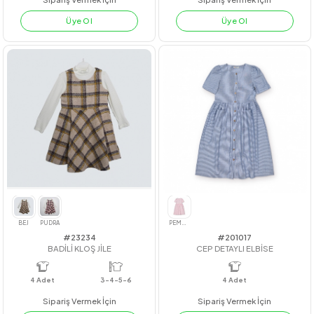
#23218
#221062
YAKASI PLİSE GRS GÖMLEK
BONCUKLU ÇİZGİLİ AİROBİN ELBİSE
4
Adet
11-12-13-14
4
Adet
KIZ
Sipariş Vermek İçin
Sipariş Vermek İçin
Üye Ol
Üye Ol
BEYAZ
İNDİGO
KİREMİT
HAKİ