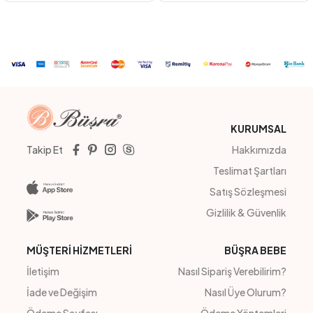
TURUNCU
YEŞİL
PUDRA
BEJ
#23259
#201126
MERRY CHRISTMAS ELBİSE
FİYONKLU AİROBİN TK.
4
Adet
3-4-5-6
4
Adet
7-10 Yaş
Sipariş Vermek İçin
Sipariş Vermek İçin
Üye Ol
Üye Ol
KURUMSAL
Takip Et
Hakkımızda
Teslimat Şartları
Satış Sözleşmesi
Gizlilik & Güvenlik
MÜŞTERİ HİZMETLERİ
BÜŞRA BEBE
İletişim
Nasıl Sipariş Verebilirim?
İade ve Değişim
Nasıl Üye Olurum?