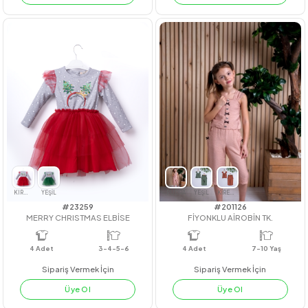
#211060
#23235
MY LIFE NEON TAKIM
BELİ BÜZGÜLÜ BADİLİ JİLE
4
Adet
4
Adet
3-4-5-6
Sipariş Vermek İçin
Sipariş Vermek İçin
Üye Ol
Üye Ol