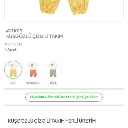
#211019
KUŞGÖZLÜ ÇİZGİLİ TAKIM
PAKET ADEDI
4
Adet
SARI
PEMBE(KOYU)
YEŞİL
Fiyatları Görmek Ücretsiz İçin Üye Olun
KUŞGÖZLÜ ÇİZGİLİ TAKIM YERLİ ÜRETİM