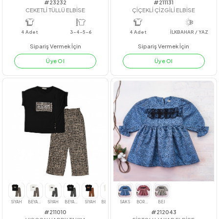
#23232
#211131
CEKETLİ TÜLLÜ ELBİSE
ÇİÇEKLİ ÇİZGİLİ ELBİSE
4
Adet
3-4-5-6
4
Adet
İLKBAHAR / YA
Sipariş Vermek İçin
Sipariş Vermek İçin
Üye Ol
Üye Ol
KİREMİT
LİLA
SİYAH
MAVİ
GRİ(KOYU)