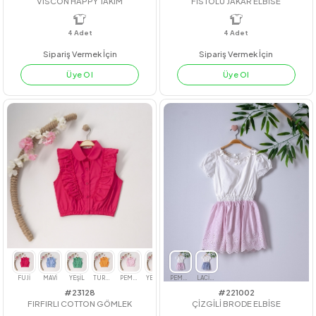
#211010
#212043
VISCON HAPPY TAKIM
FİSTOLU JAKAR ELBİSE
4
Adet
4
Adet
Sipariş Vermek İçin
Sipariş Vermek İçin
Üye Ol
Üye Ol