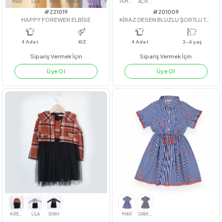
#221019
#201009
HAPPY FOREWER ELBİSE
KİRAZ DESEN BLUZLU ŞORTLU 
4
Adet
KIZ
4
Adet
3-6 yaş
Sipariş Vermek İçin
Sipariş Vermek İçin
Üye Ol
Üye Ol
MAVİ
LİLA
MAVİ
PUDRA
SARI
MİNT
PEMBE
AÇIK MAVİ