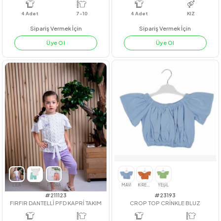
SİYAH
BEYAZ(TİŞÖRT)
SİYAH
BEYAZ(TİŞÖRT)
SİYAH
BEYAZ(TİŞÖRT)
SAKS
BORDO
BEJ
#23128
#221002
FIRFIRLI COTTON GÖMLEK
ÇİZGİLİ BRODE ELBİSE
4
Adet
7-10
4
Adet
KIZ
Sipariş Vermek İçin
Sipariş Vermek İçin
Üye Ol
Üye Ol