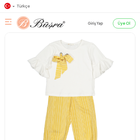
Türkçe
Giriş Yap
Üye Ol